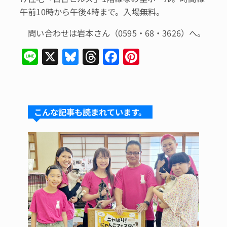
午前10時から午後4時まで。入場無料。
問い合わせは岩本さん（0595・68・3626）へ。
Li
X
Bl
T
F
Pi
n
u
hr
a
n
e
e
e
c
te
s
a
e
re
こんな記事も読まれています。
k
d
b
st
y
s
o
o
k