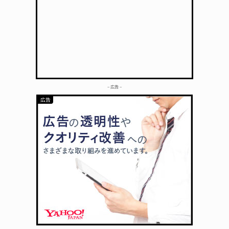
– 広告 –