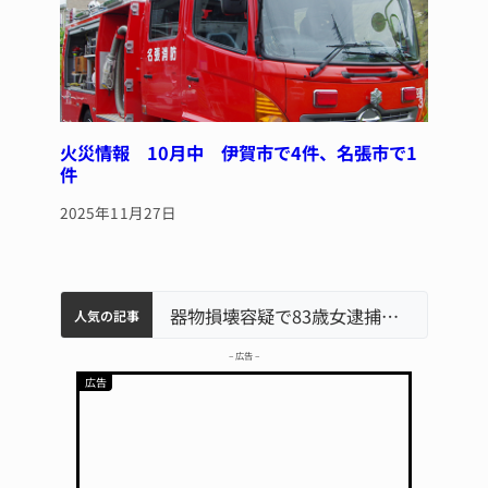
火災情報 10月中 伊賀市で4件、名張市で1
件
2025年11月27日
中学校の陶壁モニュメント 地元建設会社がボランティアで清掃 伊賀
名張市水道料金47％値上げへ 答申案、審議会で大筋まとまる
名張市立病院のDMAT、熊本地震の被災地へ 能登以来3回目の派遣
器物損壊容疑で83歳女逮捕 伊賀署
人気の記事
– 広告 –