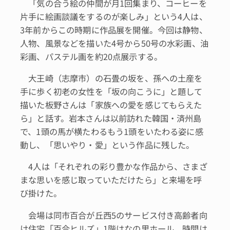
「気の合う絵の仲間が月1回集まり、コーヒーを
片手に絵画談議をするのが楽しみ」という4人は、
3年前からこの時期に作品展を開催。今回は静物、
人物、風景などを描いた4号から50号の水彩画、油
彩画、パステル画を約20点展示する。
大王崎（志摩市）の石畳の坂を、孫への土産を
手に歩く初老の女性を「坂の向こうに」と題して
描いた板野さんは「家族への愛を感じてもらえた
ら」と話す。岩本さんは以前訪れた韓国・済州島
で、1頭の馬が横たわるもう1頭をいたわる姿に感
動し、「思いやり・愛」という作品に残した。
4人は「それぞれの彩り豊かな作品から、さまざ
まな思いを感じ取っていただけたら」と来場を呼
び掛けた。
会場は同市百合が丘西5のサービス付き高齢者向
け住宅「百合ヒルズ」1階はなの里ホール。時間は