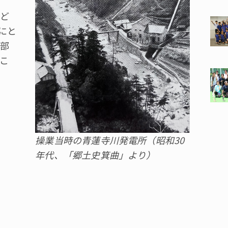
ほど
にと
部
こ
操業当時の青蓮寺川発電所（昭和30
年代、「郷土史箕曲」より）