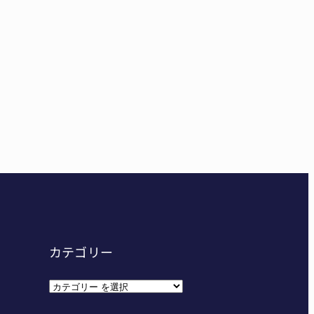
東海中学総体へ 伊賀・名張
カテゴリー
カ
テ