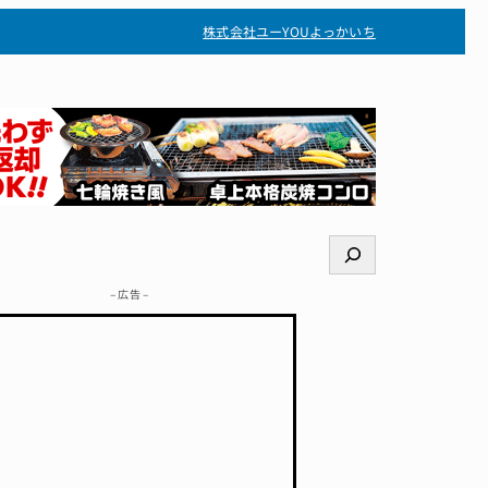
株式会社ユー
YOUよっかいち
検
索
– 広告 –