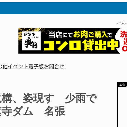
– 広告 –
の他
イベント
電子版
お問合せ
遺構、姿現す 少雨で
蓮寺ダム 名張