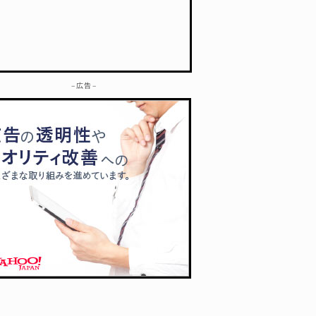
– 広告 –