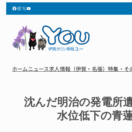
Facebook
Instagram
X
YouTube
ホーム
ニュース
求人情報（伊賀・名張）
特集・そ
沈んだ明治の発電所
水位低下の青