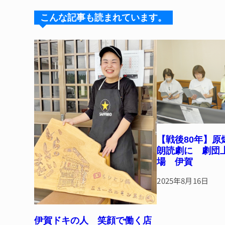
s
a
e
re
k
d
b
st
こんな記事も読まれています。
y
s
o
o
k
【戦後80年】原
朗読劇に 劇団
場 伊賀
2025年8月16日
伊賀ドキの人 笑顔で働く店