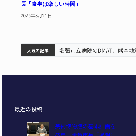
長「食事は楽しい時間」
2025年8月21日
賀市で
ティアで清掃 伊賀
以来3回目の派遣
【インターハイ⑨】ソフトテニ
人気の記事
最近の投稿
美術博物館の基本計画を
答申 伊賀市長「構想は