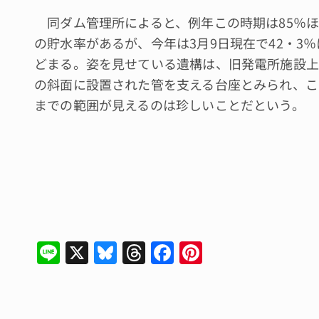
同ダム管理所によると、例年この時期は85％
の貯水率があるが、今年は3月9日現在で42・3％
どまる。姿を見せている遺構は、旧発電所施設上
の斜面に設置された管を支える台座とみられ、こ
までの範囲が見えるのは珍しいことだという。
Li
X
Bl
T
F
Pi
n
u
hr
a
n
e
e
e
c
te