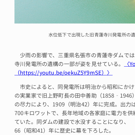
水位低下で出現した旧青蓮寺川発電所の遺
少雨の影響で、三重県名張市の青蓮寺ダムでは
寺川発電所の遺構の一部が姿を見せている。
〈Y
（https://youtu.be/oekuZ5Y9mSE）〉
市史によると、同発電所は明治から昭和にかけ
の実業家で旧上野町長の田中善助（1858‐1946
の尽力により、1909（明治42）年に完成。出力
700キロワットで、長年地域の各家庭に電力を供
ていた。同ダムの建設で水没することになり、
66（昭和41）年に歴史に幕を下ろした。