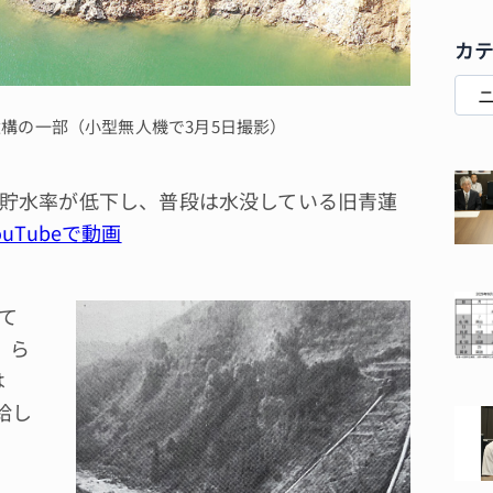
カ
構の一部（小型無人機で3月5日撮影）
貯水率が低下し、普段は水没している旧青蓮
ouTubeで動画
て
）ら
は
給し