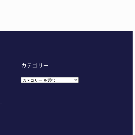
ーハイ⑨】ソフトテニス ミス減らし上位狙う 近大高
東海中学総体へ 伊賀・名張
カテゴリー
カ
テ
ゴ
リ
ー