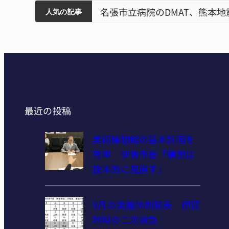
賀市で
ティアで清掃 伊賀
名張市立病院のDMAT、熊本
人気の記事
最近の投稿
美術博物館の基本計画を
答申 伊賀市長「構想は
抜本的に見直す」
9月の実施体制発表 伊賀
地域の二次救急