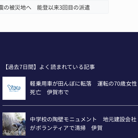
地震の被災地へ 能登以来3回目の派遣
【インタ
リレーで
【過去7日間】よく読まれている記事