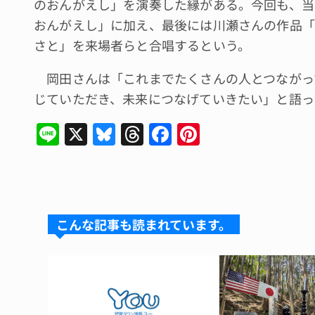
のおんがえし」を演奏した縁がある。今回も、当
おんがえし」に加え、最後には川瀬さんの作品「
さと」を来場者らと合唱するという。
岡田さんは「これまでたくさんの人とつながっ
じていただき、未来につなげていきたい」と語っ
Li
X
Bl
T
F
Pi
n
u
hr
a
n
e
e
e
c
te
s
a
e
re
k
d
b
st
こんな記事も読まれています。
y
s
o
o
k