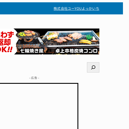
株式会社ユー
YOUよっかいち
検
索
– 広告 –