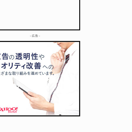
– 広告 –