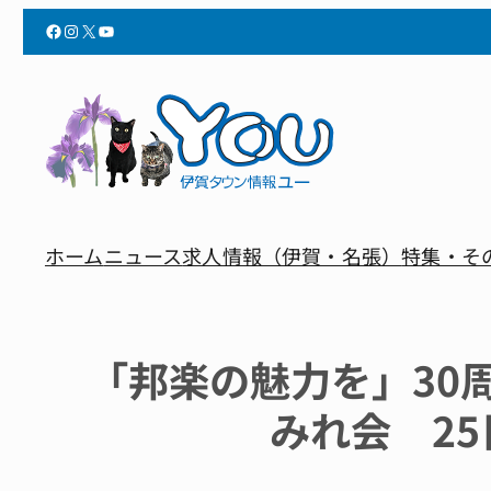
Facebook
Instagram
X
YouTube
ホーム
ニュース
求人情報（伊賀・名張）
特集・そ
「邦楽の魅力を」30
みれ会 2