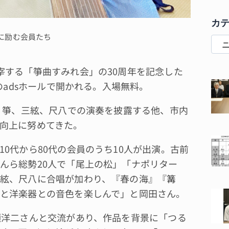
カ
に励む会員たち
する「箏曲すみれ会」の30周年を記念した
のadsホールで開かれる。入場無料。
、箏、三絃、尺八での演奏を披露する他、市内
向上に努めてきた。
0代から80代の会員のうち10人が出演。古前
んら総勢20人で「尾上の松」「ナポリター
絃、尺八に合唱が加わり、『春の海』『篝
と洋楽器との音色を楽しんで」と岡田さん。
瀬洋二さんと交流があり、作品を背景に「つる