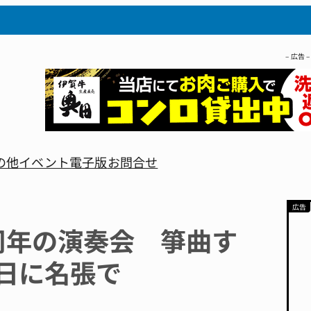
– 広告 –
の他
イベント
電子版
お問合せ
周年の演奏会 箏曲す
5日に名張で