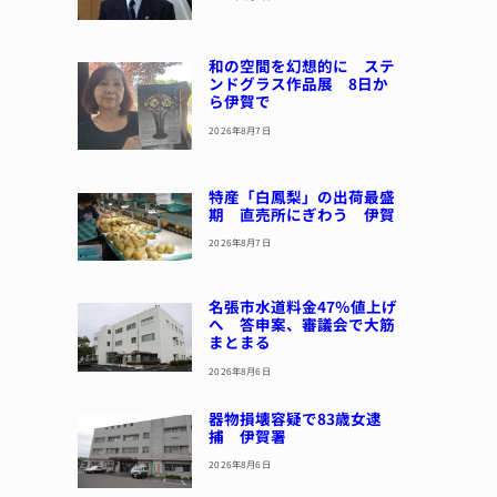
和の空間を幻想的に ステ
ンドグラス作品展 8日か
ら伊賀で
2026年8月7日
特産「白鳳梨」の出荷最盛
期 直売所にぎわう 伊賀
2026年8月7日
名張市水道料金47％値上げ
へ 答申案、審議会で大筋
まとまる
2026年8月6日
器物損壊容疑で83歳女逮
捕 伊賀署
2026年8月6日