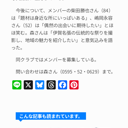
今後について、メンバーの柴田勝也さん（84）
は「題材は身近な所にいっぱいある」、嶋岡永容
さん（52）は「偶然の出会いに期待したい」とほ
ほ笑む。森さんは「伊賀名張の伝統的な祭りを撮
影し、地域の魅力を紹介したい」と意気込みを語
った。
同クラブではメンバーを募集している。
問い合わせは森さん（0595・52・0629）まで。
Li
X
Bl
T
F
Pi
n
u
hr
a
n
e
e
e
c
te
s
a
e
re
こんな記事も読まれています。
k
d
b
st