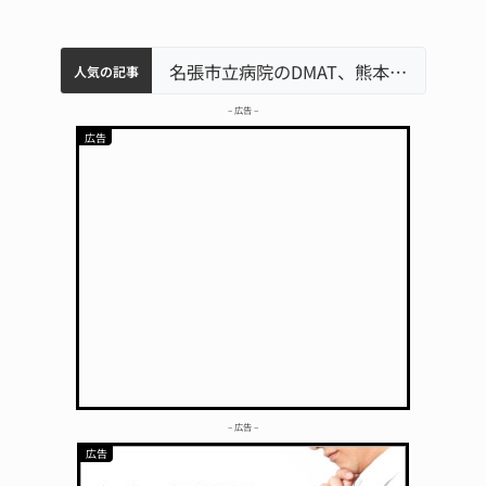
中学校の陶壁モニュメント 地元建設会社がボランティアで清掃 伊賀
名張市水道料金47％値上げへ 答申案、審議会で大筋まとまる
器物損壊容疑で83歳女逮捕 伊賀署
名張市立病院のDMAT、熊本地震の被災地へ 能登以来3回目の派遣
人気の記事
– 広告 –
– 広告 –