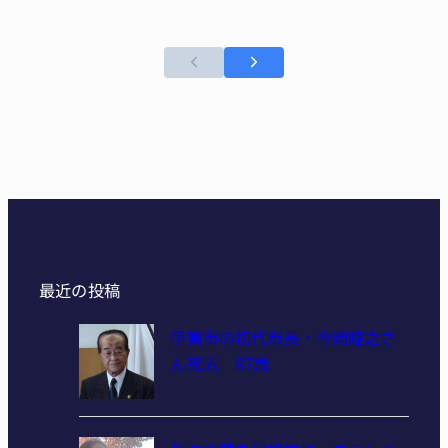
最近の投稿
伊賀市の初代市長・今岡睦之さ
ん死去 87歳