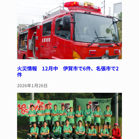
y
s
o
o
k
火災情報 12月中 伊賀市で6件、名張市で2
件
2026年1月26日