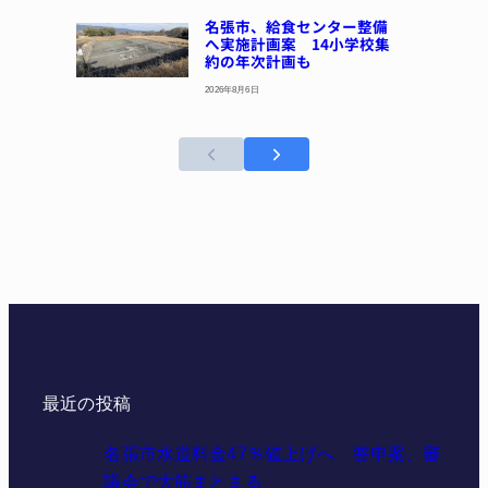
名張市、給食センター整備
へ実施計画案 14小学校集
約の年次計画も
2026年8月6日
最近の投稿
名張市水道料金47％値上げへ 答申案、審
議会で大筋まとまる