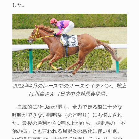
した。
2012年4月のレースでのオースミイチバン。鞍上
は川島さん（日本中央競馬会提供）
血統的にひづめが弱く、全力で走る際に十分な
呼吸ができない喘鳴症（のど鳴り）にも悩まされ
た。最後の勝利から1年以上が経ち、競走馬の「不
治の病」とも言われる屈腱炎の悪化に伴い引退。