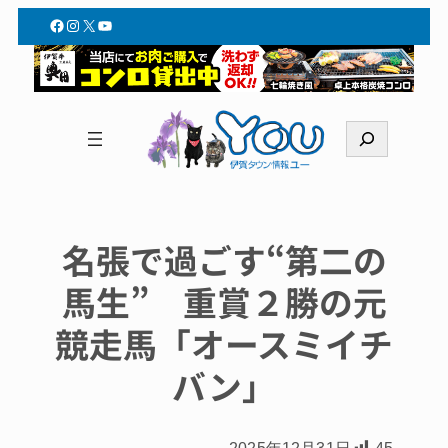
Facebook
Instagram
X
YouTube
検
索
名張で過ごす“第二の
馬生” 重賞２勝の元
競走馬「オースミイチ
バン」
2025年12月31日
45