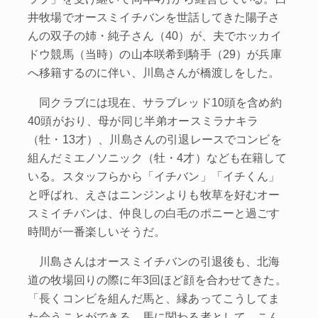
井牧場でオースミイチバンを世話してきた陽子さ
んの双子の姉・純子さん（40）が、夫でホッカイ
ドウ競馬（当時）の山本咲希到騎手（29）が兵庫
へ移籍するのに伴い、川島さんが橋渡しをした。
同クラブには現在、サラブレッド10頭を含め約
40頭がおり、母が同じ半弟オースミラナキラ
（牡・13才）、川島さんの引退レースでコンビを
組んだミエノソニック（牡・4才）なども在籍して
いる。スタッフらから「イチバン」「イチくん」
と呼ばれ、えさはニンジンよりも牧草を好むオー
スミイチバンは、仲良しの白毛のポニーと過ごす
時間が一番楽しいそうだ。
川島さんはオースミイチバンの引退後も、北海
道の牧場回りの際に年3回ほど顔を合わせてきた。
「長くコンビを組んだ馬と、縁あってこうしてま
た会うことができる。馬に関わる者として、こん