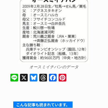
オースミイチバンのデータ
Li
X
Bl
T
F
Pi
n
u
hr
a
nt
e
e
e
c
er
s
a
e
e
こんな記事も読まれています。