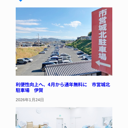
k
d
b
st
y
s
o
o
k
利便性向上へ、4月から通年無料に 市営城北
駐車場 伊賀
2026年1月24日