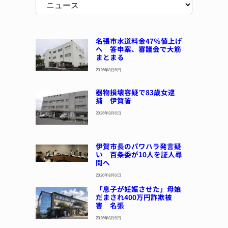
名張市水道料金47％値上げ
へ 答申案、審議会で大筋
まとまる
2026年8月6日
器物損壊容疑で83歳女逮
捕 伊賀署
2026年8月6日
伊賀市長のパワハラ発言疑
い 百条委が10人を証人尋
問へ
2026年8月6日
「息子が妊娠させた」母娘
だまされ400万円詐欺被
害 名張
2026年8月6日