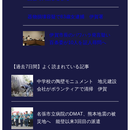
器物損壊容疑で83歳女逮捕 伊賀署
伊賀市長のパワハラ発言疑い
百条委が10人を証人尋問へ
【過去7日間】よく読まれている記事