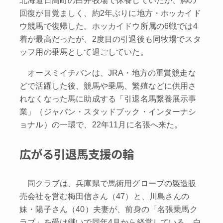
北海道日高町の白井牧場で休養していたが、脚の
回復が目覚ましく、約2年ぶりに地方・ホッカイド
ウ競馬で復帰した。ホッカイドウ所属の6戦では4
着が最高だったが、2度目の引退後も同牧場でスタ
ッフ用の乗馬として過ごしていた。
オースミイチバンは、JRA・地方の重賞競走な
どで活躍した後、競馬や乗馬、繁殖などに供用さ
れなくなった馬に助成する「引退名馬繋養展示事
業」（ジャパン・スタッドブック・インターナシ
ョナル）の一環で、22年11月に名張へ来た。
広がる引退馬支援の輪
同クラブは、兵庫県で馬術用グローブの製造販
売会社を営む梅田信さん（47）と、川島さんの
妹・陽子さん（40）夫妻が、前身の「名張乗馬ク
ラブ」を受け継いで同年4月から経営している。白