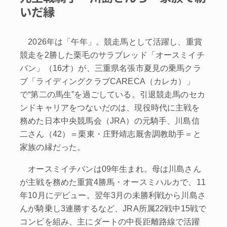
いだ縁
2026年は「午年」。競走馬として活躍し、重賞
競走を2勝した栗毛のサラブレッド「オースミイチ
バン」（16才）が、三重県名張市夏見の乗馬クラ
ブ「ライディングクラブCARECA（カレカ）」
で“第二の馬生”を過ごしている。引退競走馬のセカ
ンドキャリアをつないだのは、現役時代に主戦を
務めた日本中央競馬会（JRA）の元騎手、川島信
二さん（42）＝栗東・庄野靖志厩舎調教助手＝と
家族の縁だった。
オースミイチバンは09年生まれ。母は川島さん
が主戦を務めた重賞4勝馬・オースミハルカで、11
年10月にデビュー。翌年3月の未勝利戦から川島さ
んが騎乗し3連勝するなど、JRA所属22戦中15戦で
コンビを組み、主にダートの中長距離路線で活躍