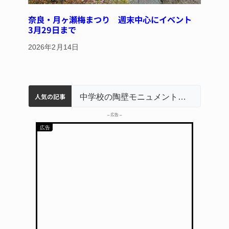
奈良・月ヶ瀬梅まつり 週末中心にイベント
3月29日まで
2026年2月14日
人気の記事
【インターハイ⑨】ソフトテニス ミス減らし上位狙う 近大高専
リレーで東海中学総体へ 伊賀・名張
【インターハイ⑪】女子ホッケー 悲願の初出場、個性生かす 名張青峰
中学校の陶壁モニュメント 地元建設会社がボランティアで清掃 伊賀
名張市立病院のDMAT、熊本地震の被災地へ 能登以来3回目の派遣
– 広告 –