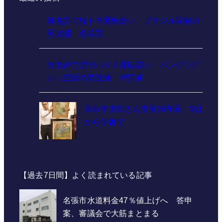
無免許で軽トラ運転疑い ブラジル国籍の
男逮捕 名張署
無免許で原付バイク運転疑い バングラデ
シュ国籍の男逮捕 伊賀署
豊味平太郎さん没後50年展 9日
から伊賀で
【過去7日間】よく読まれている記事