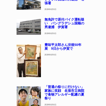
張署
2026年8月9日
無免許で原付バイク運転疑
い バングラデシュ国籍の
男逮捕 伊賀署
2026年8月9日
豊味平太郎さん没後50年
展 9日から伊賀で
2026年8月9日
「普通の祭りに行けない」
家族に笑顔 名張市立病院
で食物アレルギー配慮の夏
祭り
2026年8月8日