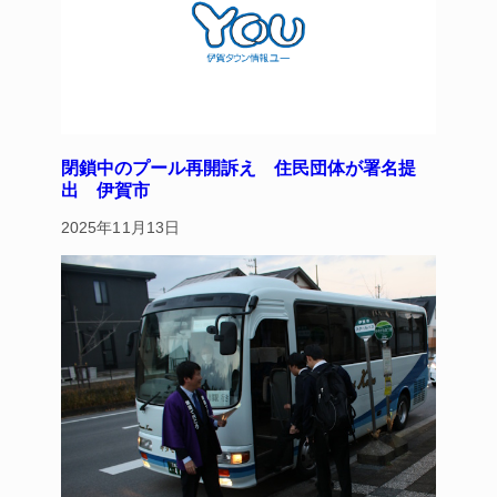
k
閉鎖中のプール再開訴え 住民団体が署名提
出 伊賀市
2025年11月13日