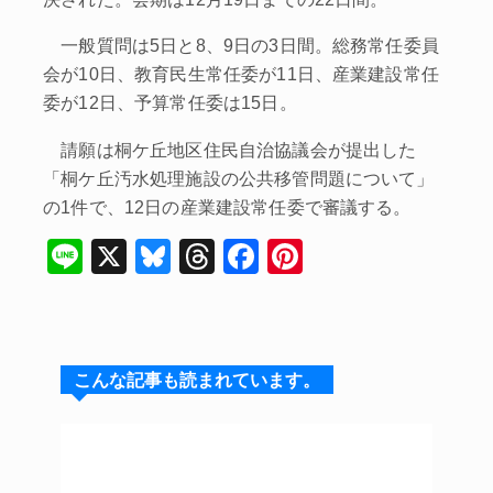
一般質問は5日と8、9日の3日間。総務常任委員
会が10日、教育民生常任委が11日、産業建設常任
委が12日、予算常任委は15日。
請願は桐ケ丘地区住民自治協議会が提出した
「桐ケ丘汚水処理施設の公共移管問題について」
の1件で、12日の産業建設常任委で審議する。
Li
X
Bl
T
F
Pi
n
u
hr
a
nt
e
e
e
c
er
s
a
e
e
こんな記事も読まれています。
k
d
b
st
y
s
o
o