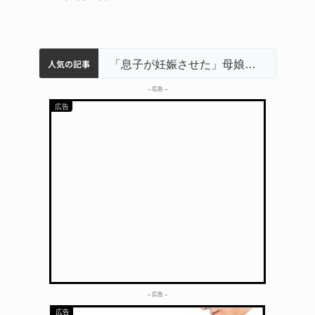
人気の記事
名張市立病院のDMAT、熊本地震の被災地へ 能登以来3回目の派遣
中学校の陶壁モニュメント 地元建設会社がボランティアで清掃 伊賀
名張市水道料金47％値上げへ 答申案、審議会で大筋まとまる
「息子が妊娠させた」母娘だまされ400万円詐欺被害 名張
– 広告 –
– 広告 –