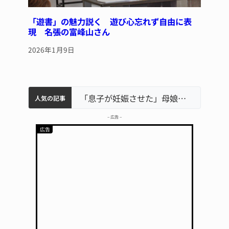
「遊書」の魅力説く 遊び心忘れず自由に表
現 名張の富峰山さん
2026年1月9日
中学校の陶壁モニュメント 地元建設会社がボランティアで清掃 伊賀
名張市水道料金47％値上げへ 答申案、審議会で大筋まとまる
名張市立病院のDMAT、熊本地震の被災地へ 能登以来3回目の派遣
「息子が妊娠させた」母娘だまされ400万円詐欺被害 名張
人気の記事
– 広告 –