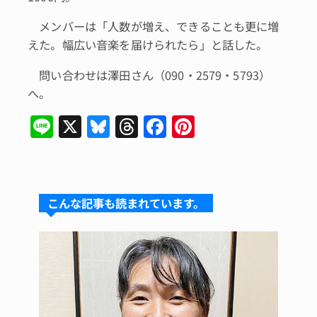
メンバーは「人数が増え、できることも更に増
えた。幅広い音楽を届けられたら」と話した。
問い合わせは澤田さん（090・2579・5793）
へ。
Li
X
Bl
T
F
Pi
n
u
hr
a
n
e
e
e
c
te
s
a
e
re
こんな記事も読まれています。
k
d
b
st
y
s
o
o
k