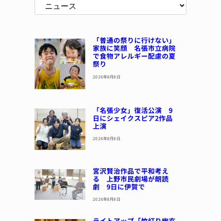
「普通の祭りに行けない」
家族に笑顔 名張市立病院
で食物アレルギー配慮の夏
祭り
2026年8月8日
「名張少女」復活公演 9
日にシェイクスピア2作品
上演
2026年8月8日
宮沢賢治作品で平和考え
る 上野市民劇場が朗読
劇 9日に伊賀で
2026年8月8日
ライトアップ「竹灯り幽玄