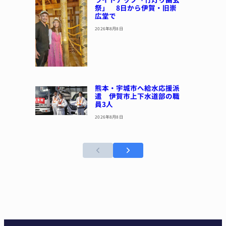
祭」 8日から伊賀・旧崇
広堂で
2026年8月8日
熊本・宇城市へ給水応援派
遣 伊賀市上下水道部の職
員3人
2026年8月8日