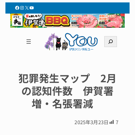
Facebook
Instagram
X
YouTube
検
索
犯罪発生マップ 2月
の認知件数 伊賀署
増・名張署減
2025年3月23日
7