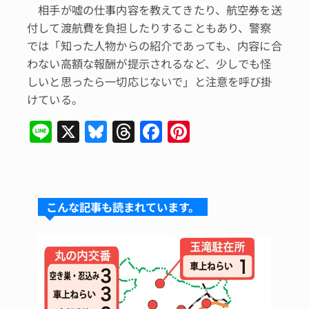
相手が嘘の仕事内容を教えてきたり、航空券を送
付して渡航費を負担したりすることもあり、警察
では「知った人物からの紹介であっても、内容に合
わない高額な報酬が提示されるなど、少しでも怪
しいと思ったら一切応じないで」と注意を呼び掛
けている。
Li
X
Bl
T
F
Pi
n
u
hr
a
n
e
e
e
c
te
s
a
e
re
こんな記事も読まれています。
k
d
b
st
y
s
o
o
k