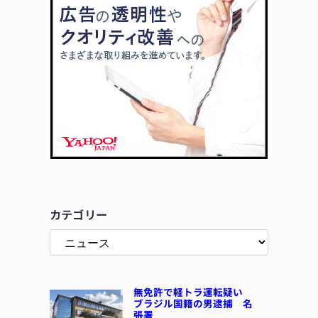
カテゴリー
無免許で軽トラ運転疑い
ブラジル国籍の男逮捕 名
張署