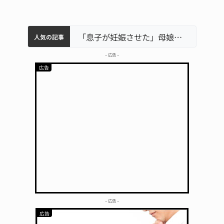
中学校の陶壁モニュメント 地元建設会社がボランティアで清掃 伊賀
名張市水道料金47％値上げへ 答申案、審議会で大筋まとまる
名張市立病院のDMAT、熊本地震の被災地へ 能登以来3回目の派遣
「息子が妊娠させた」母娘だまされ400万円詐欺被害 名張
人気の記事
– 広告 –
– 広告 –