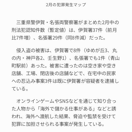
2月の犯罪発生マップ
三重県警伊賀・名張両警察署がまとめた2月中の
刑法犯認知件数（暫定値）は、伊賀署37件（前月
比7件増）、名張署29件（同8件減）だった。
侵入盗の被害は、伊賀署で8件（ゆめが丘3、丸
の内・神戸各2、壬生野1）、名張署でも1件（青山
町駅前）あった。被害に遭ったのは空き家や空き
店舗、工場、閉店後の店舗などで、在宅中の民家
への忍込み事案3件は既に伊賀署が容疑者を逮捕し
ている。
オンラインゲームやSNSなどを通じて知り合っ
た人物から「海外で儲かる仕事がある」などと誘
われ、海外へ渡航した結果、脅迫や監禁を受けて
犯罪に加担させられる事案が発生している。