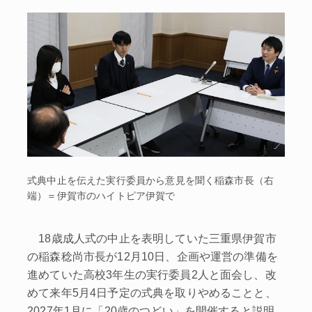
式典中止を伝えた実行委員から意見を聞く稲森市長（右
端）＝伊賀市のハイトピア伊賀で
18歳成人式の中止を表明していた三重県伊賀市
の稲森稔尚市長が12月10日、企画や運営の準備を
進めていた高校3年生の実行委員2人と面会し、改
めて来年5月4日予定の式典を取りやめることと、
2027年1月に「20歳のつどい」を開催すると説明