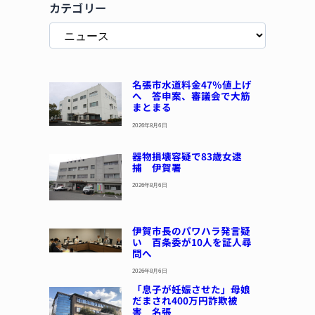
カテゴリー
名張市水道料金47％値上げ
へ 答申案、審議会で大筋
まとまる
2026年8月6日
器物損壊容疑で83歳女逮
捕 伊賀署
2026年8月6日
伊賀市長のパワハラ発言疑
い 百条委が10人を証人尋
問へ
2026年8月6日
「息子が妊娠させた」母娘
だまされ400万円詐欺被
害 名張