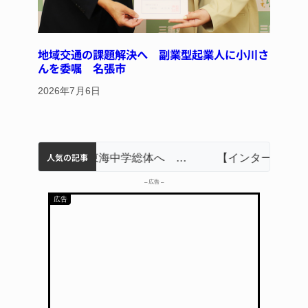
地域交通の課題解決へ 副業型起業人に小川さ
んを委嘱 名張市
2026年7月6日
人気の記事
名張市立病院のDMAT、熊本地震の被災地へ 能登以来3回目の派遣
中学校の陶壁モニュメント 地元建設会社がボランティアで清掃 伊賀
【インターハイ⑨】ソフトテニス ミス減らし上位狙う 近大高専
リレーで東海中学総体へ 伊賀・名張
【インターハイ⑪】女子ホッケー 悲願の初出場、個性生かす 名張青峰
– 広告 –