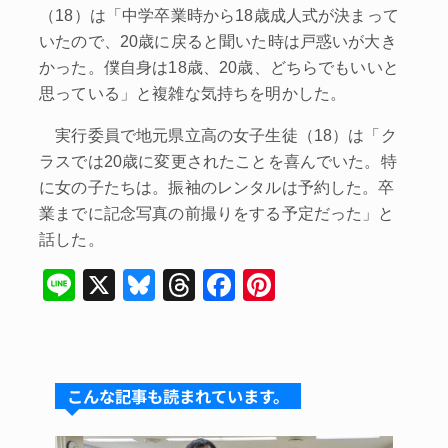
（18）は「中学卒業時から18歳成人式が決まって
いたので、20歳に戻ると聞いた時は戸惑いが大き
かった。僕自身は18歳、20歳、どちらでもいいと
思っている」と複雑な気持ちを明かした。
実行委員で地元県立高の女子生徒（18）は「ク
ラスでは20歳に変更されたことを喜んでいた。特
に女の子たちは。振袖のレンタルは予約した。卒
業までに記念写真の前撮りをする予定だった」と
話した。
Li
X
Bl
T
F
Pi
n
u
hr
a
nt
e
e
e
c
er
s
a
e
e
こんな記事も読まれています。
k
d
b
st
y
s
o