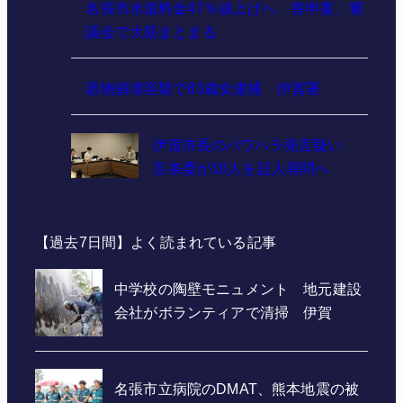
名張市水道料金47％値上げへ 答申案、審
議会で大筋まとまる
器物損壊容疑で83歳女逮捕 伊賀署
伊賀市長のパワハラ発言疑い
百条委が10人を証人尋問へ
【過去7日間】よく読まれている記事