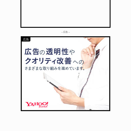
– 広告 –