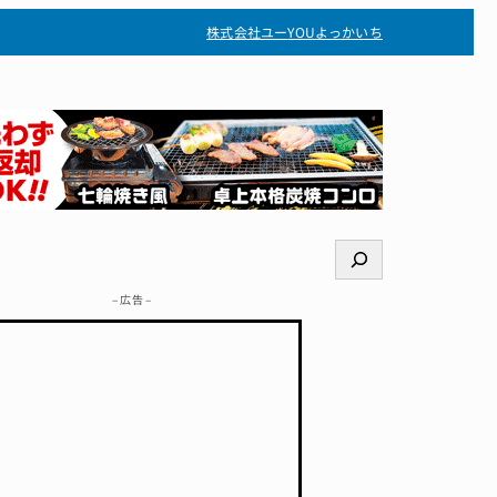
株式会社ユー
YOUよっかいち
検
索
– 広告 –