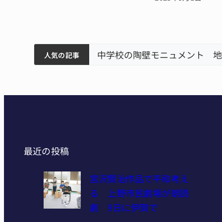
筋まとまる
中学校の陶壁モニュメント 地
人気の記事
最近の投稿
宮沢賢治作品で平和考え
る 上野市民劇場が朗読
劇 9日に伊賀で