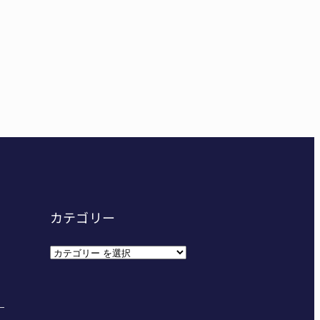
病院のDMAT、熊本地震の被災地へ 能登以来3回目の派
妊娠させた」母娘だまされ400万円詐欺被害 名張
カテゴリー
カ
テ
ゴ
リ