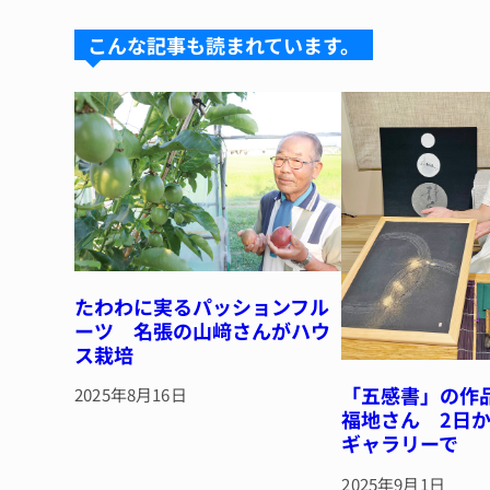
s
a
e
re
k
d
b
st
こんな記事も読まれています。
y
s
o
o
k
たわわに実るパッションフル
ーツ 名張の山﨑さんがハウ
ス栽培
「五感書」の作
2025年8月16日
福地さん 2日
ギャラリーで
2025年9月1日