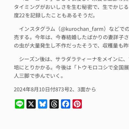
タイミングがおいしさを生む秘密で、生でかじる
度22を記録したこともあるそうだ。
インスタグラム（@kurochan_farm）な
売する。今年は、今春結婚したばかりの妻詳子さ
の虫が大量発生し不作だったそうで、収穫量も昨
シーズン後は、サラダラティーナをメインに、
培にとりかかる。今後は「トウモロコシで全国展
人三脚で歩んでいく。
2024年8月10日付873号2、3面から
Li
X
Bl
T
F
Pi
n
u
hr
a
n
e
e
e
c
te