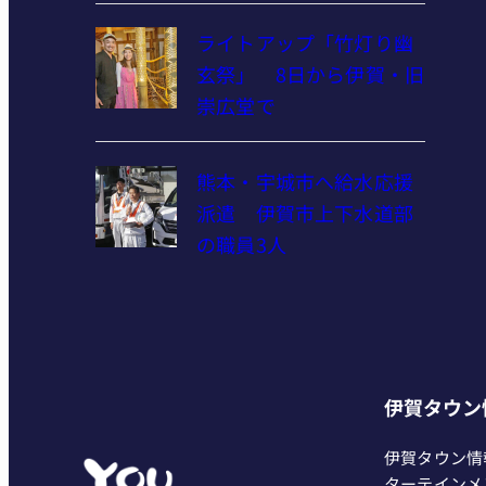
ライトアップ「竹灯り幽
玄祭」 8日から伊賀・旧
崇広堂で
熊本・宇城市へ給水応援
派遣 伊賀市上下水道部
の職員3人
伊賀タウン
伊賀タウン情
ターテインメ