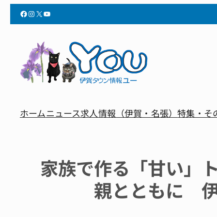
Facebook
Instagram
X
YouTube
ホーム
ニュース
求人情報（伊賀・名張）
特集・そ
家族で作る「甘い」
親とともに 