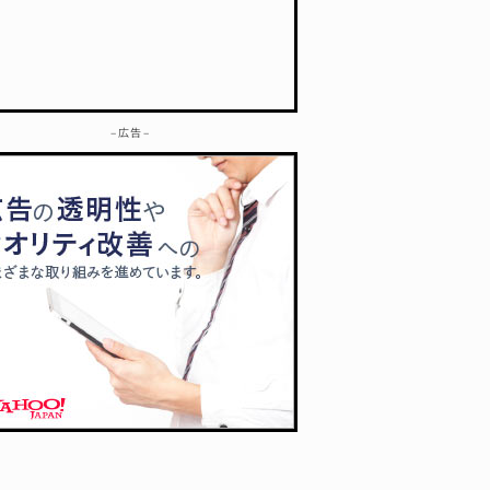
– 広告 –