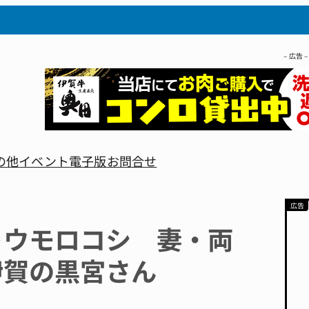
– 広告 –
の他
イベント
電子版
お問合せ
トウモロコシ 妻・両
伊賀の黒宮さん