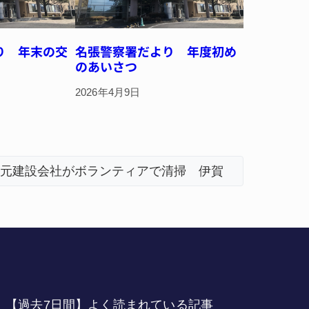
り 年末の交
名張警察署だより 年度初め
のあいさつ
2026年4月9日
名張市立病院のDMAT、熊本地震の被災地へ 能登
「息子が
【過去7日間】よく読まれている記事