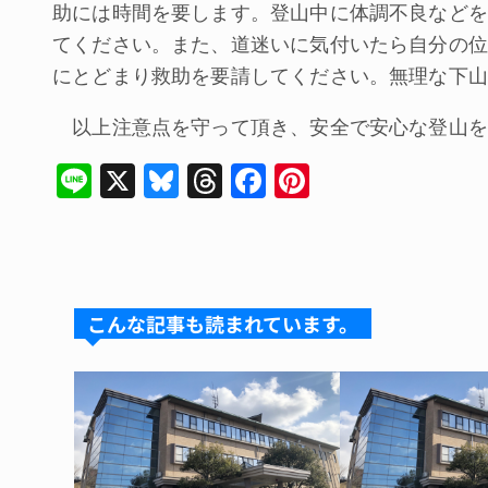
助には時間を要します。登山中に体調不良などを
てください。また、道迷いに気付いたら自分の位
にとどまり救助を要請してください。無理な下山
以上注意点を守って頂き、安全で安心な登山を
Li
X
Bl
T
F
Pi
n
u
hr
a
nt
e
e
e
c
er
s
a
e
e
k
d
b
st
こんな記事も読まれています。
y
s
o
o
k