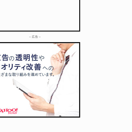
– 広告 –