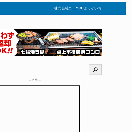
株式会社ユー
YOUよっかいち
–
検
索
– 広告 –