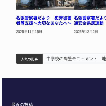
名張警察署だより 犯罪被害
名張警察署だよ
者等支援～大切なあなたへ～
通安全県民運動
2025年11月15日
2025年12月2日
筋まとまる
ュメント 地元建設会社がボランティアで清掃 伊賀
人気の記事
最近の投稿