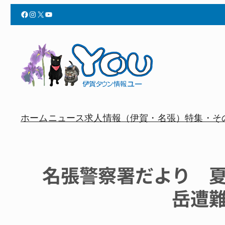
Facebook
Instagram
X
YouTube
ホーム
ニュース
求人情報（伊賀・名張）
特集・そ
名張警察署だより 
岳遭