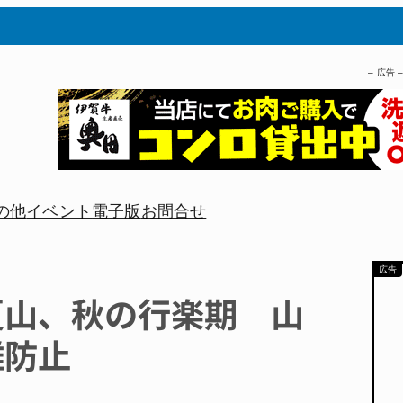
– 広告 
の他
イベント
電子版
お問合せ
夏山、秋の行楽期 山
難防止