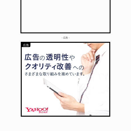
– 広告 –