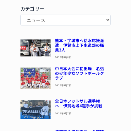
カテゴリー
熊本・宇城市へ給水応援派
遣 伊賀市上下水道部の職
員3人
2026年8月8日
中日本大会に初出場 名張
の少年少女ソフトボールク
ラブ
2026年8月7日
全日本フットサル選手権
へ 伊賀地域4選手が挑戦
2026年8月7日