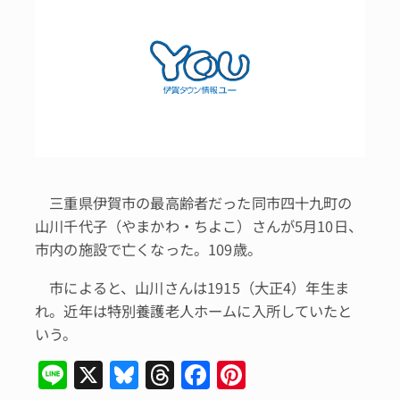
三重県伊賀市の最高齢者だった同市四十九町の
山川千代子（やまかわ・ちよこ）さんが5月10日、
市内の施設で亡くなった。109歳。
市によると、山川さんは1915（大正4）年生ま
れ。近年は特別養護老人ホームに入所していたと
いう。
Li
X
Bl
T
F
Pi