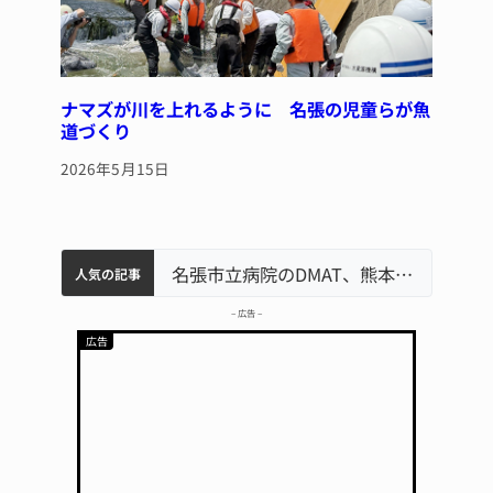
ナマズが川を上れるように 名張の児童らが魚
道づくり
2026年5月15日
中学校の陶壁モニュメント 地元建設会社がボランティアで清掃 伊賀
名張市水道料金47％値上げへ 答申案、審議会で大筋まとまる
器物損壊容疑で83歳女逮捕 伊賀署
名張市立病院のDMAT、熊本地震の被災地へ 能登以来3回目の派遣
人気の記事
– 広告 –