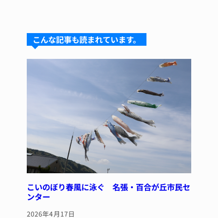
n
u
hr
a
n
e
e
e
c
te
s
a
e
re
こんな記事も読まれています。
k
d
b
st
y
s
o
o
k
こいのぼり春風に泳ぐ 名張・百合が丘市民セ
ンター
2026年4月17日