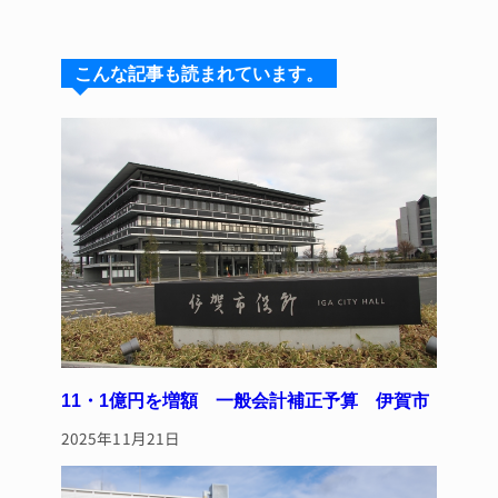
e
e
e
c
te
s
a
e
re
こんな記事も読まれています。
k
d
b
st
y
s
o
o
k
11・1億円を増額 一般会計補正予算 伊賀市
2025年11月21日