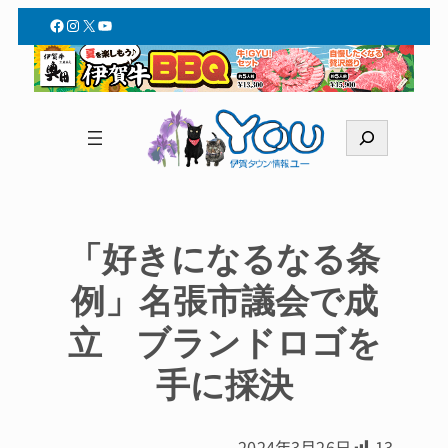
Facebook
Instagram
X
YouTube
検
索
「好きになるなる条
例」名張市議会で成
立 ブランドロゴを
手に採決
2024年3月26日
13