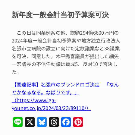
新年度一般会計当初予算案可決
この日は同条例案の他、総額294億6600万円の
2024年度一般会計当初予算案や地方独立行政法人
名張市立病院の設立に向けた定款議案など38議案
を可決、同意した。木平秀喜議員が提出した細矢
一宏議長の不信任動議は賛成5、反対10で否決し
た。
【関連記事】名張市のブランドロゴ決定 「なん
とかなるなる。なばりです。」
（https://www.iga-
younet.co.jp/2024/03/23/89110/）
Li
X
Bl
T
F
Pi
n
u
hr
a
n