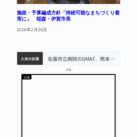
施政・予算編成方針「持続可能なまちづくり着
実に」 稲森・伊賀市長
2026年2月26日
中学校の陶壁モニュメント 地元建設会社がボランティアで清掃 伊賀
名張市水道料金47％値上げへ 答申案、審議会で大筋まとまる
器物損壊容疑で83歳女逮捕 伊賀署
名張市立病院のDMAT、熊本地震の被災地へ 能登以来3回目の派遣
人気の記事
– 広告 –