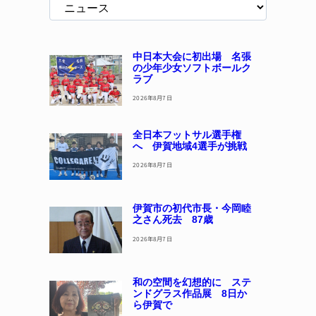
中日本大会に初出場 名張
の少年少女ソフトボールク
ラブ
2026年8月7日
全日本フットサル選手権
へ 伊賀地域4選手が挑戦
2026年8月7日
伊賀市の初代市長・今岡睦
之さん死去 87歳
2026年8月7日
和の空間を幻想的に ステ
ンドグラス作品展 8日か
ら伊賀で