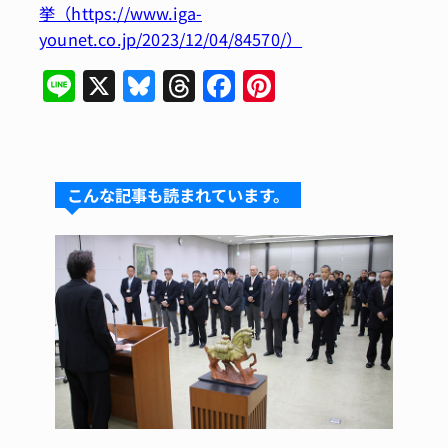
挙（https://www.iga-
younet.co.jp/2023/12/04/84570/）
Li
X
Bl
T
F
Pi
n
u
hr
a
n
e
e
e
c
te
s
a
e
re
こんな記事も読まれています。
k
d
b
st
y
s
o
o
k