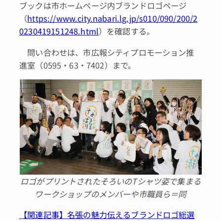
ブックは市ホームページ内ブランドロゴページ
（
https://www.city.nabari.lg.jp/s010/090/200/2
0230419151248.html
）を確認する。
問い合わせは、市広報シティプロモーション推
進室（0595・63・7402）まで。
ロゴがプリントされたそろいのTシャツ姿で集まる
ワークショップのメンバーや市職員ら＝同
【関連記事】名張の魅力伝えるブランドロゴ総選