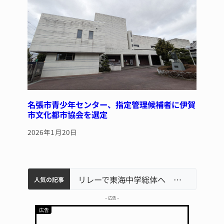
名張市青少年センター、指定管理候補者に伊賀
市文化都市協会を選定
2026年1月20日
軽乗用車が田んぼに転落 運転の70歳女性死亡 伊賀市で
中学校の陶壁モニュメント 地元建設会社がボランティアで清掃 伊賀
【インターハイ⑨】ソフトテニス ミス減らし上位狙う 近大高専
名張市立病院のDMAT、熊本地震の被災地へ 能登以来3回目の派遣
リレーで東海中学総体へ 伊賀・名張
人気の記事
– 広告 –