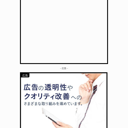
– 広告 –