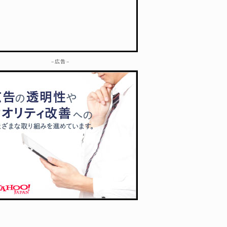
– 広告 –