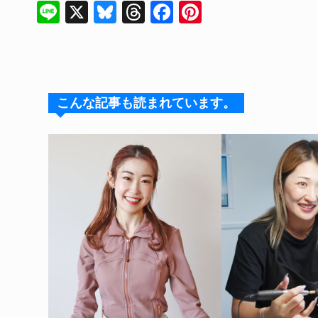
Li
X
Bl
T
F
Pi
n
u
hr
a
n
e
e
e
c
te
s
a
e
re
k
d
b
st
こんな記事も読まれています。
y
s
o
o
k