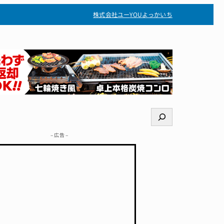
株式会社ユー
YOUよっかいち
検
索
– 広告 –