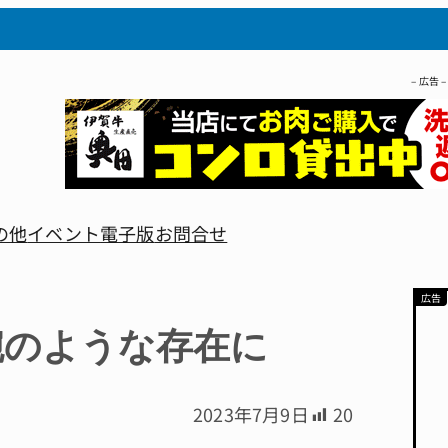
– 広告 –
の他
イベント
電子版
お問合せ
腕のような存在に
2023年7月9日
20