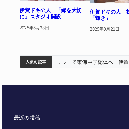
伊賀ドキの人 「縁を大切
伊賀ドキの人 
に」スタジオ開設
「輝き」
2025年8月28日
2025年9月21日
ティアで清掃 伊賀
以来3回目の派遣
狙う 近大高専
リレーで東海中学総体へ 伊賀
人気の記事
最近の投稿