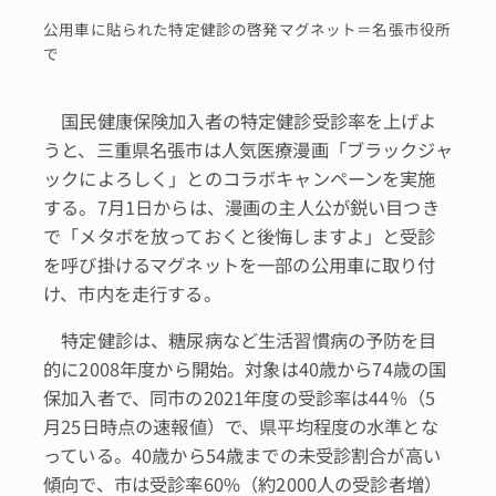
公用車に貼られた特定健診の啓発マグネット＝名張市役所
で
国民健康保険加入者の特定健診受診率を上げよ
うと、三重県名張市は人気医療漫画「ブラックジャ
ックによろしく」とのコラボキャンペーンを実施
する。7月1日からは、漫画の主人公が鋭い目つき
で「メタボを放っておくと後悔しますよ」と受診
を呼び掛けるマグネットを一部の公用車に取り付
け、市内を走行する。
特定健診は、糖尿病など生活習慣病の予防を目
的に2008年度から開始。対象は40歳から74歳の国
保加入者で、同市の2021年度の受診率は44％（5
月25日時点の速報値）で、県平均程度の水準とな
っている。40歳から54歳までの未受診割合が高い
傾向で、市は受診率60%（約2000人の受診者増）