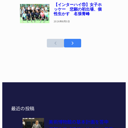
【インターハイ⑪】女子ホ
ッケー 悲願の初出場、個
性生かす 名張青峰
2026年8月5日
最近の投稿
美術博物館の基本計画を答申