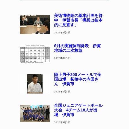
美術博物館の基本計画を答
申 伊賀市長「構想は抜本
的に見直す」
2026年8月5日
9月の実施体制発表 伊賀
地域の二次救急
2026年8月5日
陸上男子200メートルで全
国出場 柘植中の内田さ
ん 伊賀市
2026年8月5日
全国ジュニアゲートボール
大会 4チーム18人が出
場 伊賀市
2026年8月5日