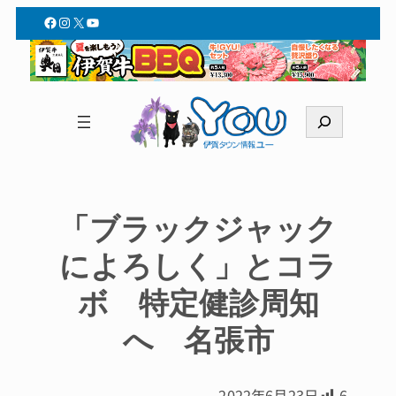
Facebook
Instagram
X
YouTube
検
索
「ブラックジャック
によろしく」とコラ
ボ 特定健診周知
へ 名張市
2022年6月23日
6