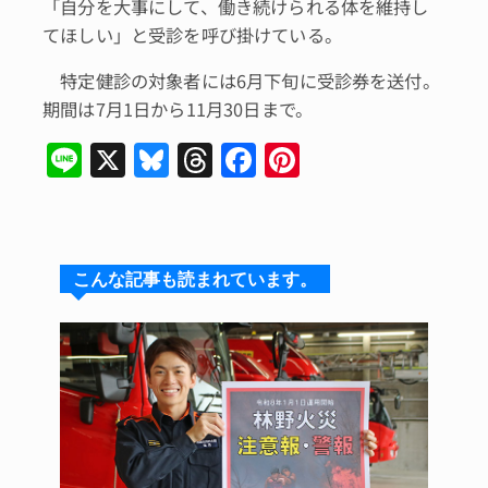
「自分を大事にして、働き続けられる体を維持し
てほしい」と受診を呼び掛けている。
特定健診の対象者には6月下旬に受診券を送付。
期間は7月1日から11月30日まで。
Li
X
Bl
T
F
Pi
n
u
hr
a
n
e
e
e
c
te
s
a
e
re
こんな記事も読まれています。
k
d
b
st
y
s
o
o
k