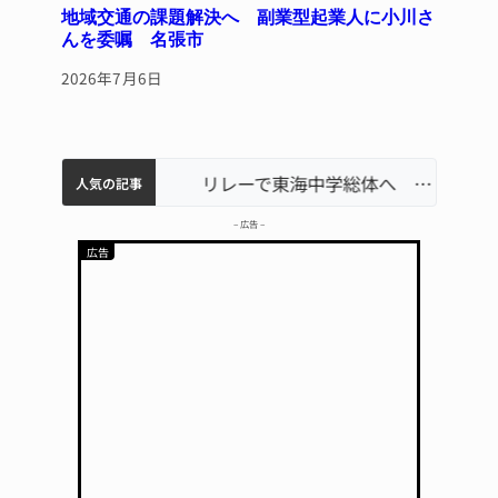
地域交通の課題解決へ 副業型起業人に小川さ
んを委嘱 名張市
2026年7月6日
軽乗用車が田んぼに転落 運転の70歳女性死亡 伊賀市で
中学校の陶壁モニュメント 地元建設会社がボランティアで清掃 伊賀
【インターハイ⑨】ソフトテニス ミス減らし上位狙う 近大高専
名張市立病院のDMAT、熊本地震の被災地へ 能登以来3回目の派遣
リレーで東海中学総体へ 伊賀・名張
人気の記事
– 広告 –