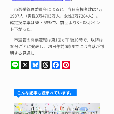
市選挙管理委員会によると、当日有権者数は7万
1987人（男性3万4703万人、女性3万7284人）。
確定投票率は56・58％で、前回より3・08ポイン
ト下がった。
市選管の開票速報は第1回が午後10時で、以降は
30分ごとに発表し、29日午前0時までには当落が判
明する見通し。
Li
X
Bl
T
F
Pi
n
u
hr
a
n
e
e
e
c
te
s
a
e
re
こんな記事も読まれています。
k
d
b
st
y
s
o
o