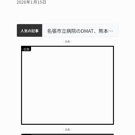
2026年1月15日
中学校の陶壁モニュメント 地元建設会社がボランティアで清掃 伊賀
名張市水道料金47％値上げへ 答申案、審議会で大筋まとまる
器物損壊容疑で83歳女逮捕 伊賀署
名張市立病院のDMAT、熊本地震の被災地へ 能登以来3回目の派遣
人気の記事
– 広告 –
– 広告 –