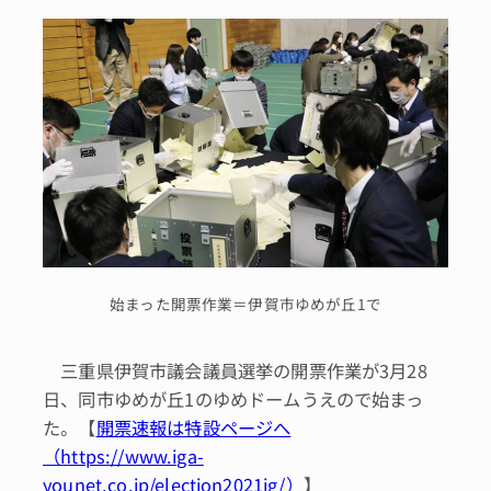
始まった開票作業＝伊賀市ゆめが丘1で
三重県伊賀市議会議員選挙の開票作業が3月28
日、同市ゆめが丘1のゆめドームうえので始まっ
た。【
開票速報は特設ページへ
（https://www.iga-
younet.co.jp/election2021ig/）
】