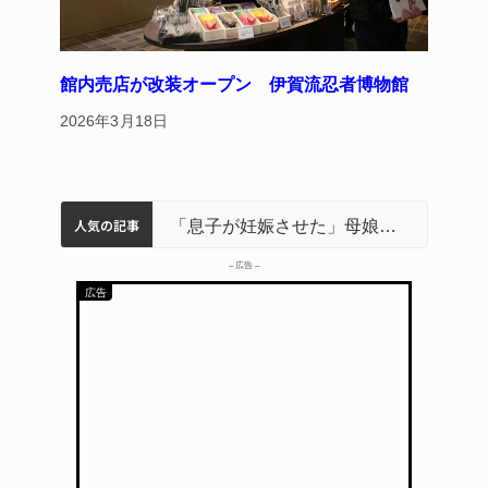
館内売店が改装オープン 伊賀流忍者博物館
2026年3月18日
人気の記事
名張市立病院のDMAT、熊本地震の被災地へ 能登以来3回目の派遣
中学校の陶壁モニュメント 地元建設会社がボランティアで清掃 伊賀
名張市水道料金47％値上げへ 答申案、審議会で大筋まとまる
「息子が妊娠させた」母娘だまされ400万円詐欺被害 名張
– 広告 –