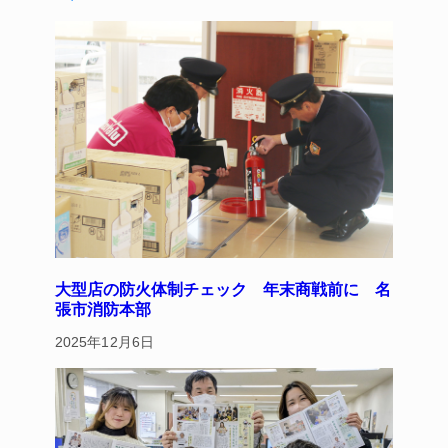
y
s
o
o
k
大型店の防火体制チェック 年末商戦前に 名
張市消防本部
2025年12月6日