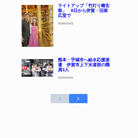
ライトアップ「竹灯り幽玄
祭」 8日から伊賀・旧崇
広堂で
2026年8月8日
熊本・宇城市へ給水応援派
遣 伊賀市上下水道部の職
員3人
2026年8月8日