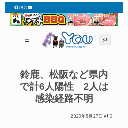
Facebook
Instagram
X
YouTube
検
索
鈴鹿、松阪など県内
で計6人陽性 2人は
感染経路不明
2020年8月27日
0