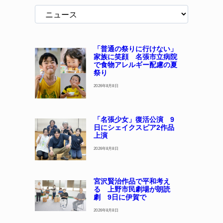
「普通の祭りに行けない」
家族に笑顔 名張市立病院
で食物アレルギー配慮の夏
祭り
2026年8月8日
「名張少女」復活公演 9
日にシェイクスピア2作品
上演
2026年8月8日
宮沢賢治作品で平和考え
る 上野市民劇場が朗読
劇 9日に伊賀で
2026年8月8日