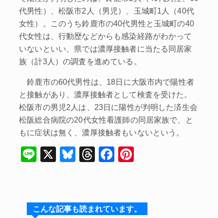
代男性）、松阪市2人（男児）、玉城町1人（40代
女性）。このうち鈴鹿市の40代男性と玉城町の40
代女性は、行動歴などからも感染経路がわかって
いないといい、県では濃厚接触者に当たる同居家
族（計3人）の調査を進めている。
鈴鹿市の60代男性は、18日に大阪市内で陽性者
と接触があり、濃厚接触者として検査を受けた。
松阪市の男児2人は、23日に陽性が判明した済生会
松阪総合病院の20代女性看護師の同居家族で、と
もに症状は無く、濃厚接触者もいないという。
Li
X
Bl
T
F
Pi
n
u
hr
a
nt
e
e
e
c
er
s
a
e
e
こんな記事も読まれています。
k
d
b
st