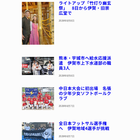
ライトアップ「竹灯り幽玄
祭」 8日から伊賀・旧崇
広堂で
2026年8月8日
熊本・宇城市へ給水応援派
遣 伊賀市上下水道部の職
員3人
2026年8月8日
中日本大会に初出場 名張
の少年少女ソフトボールク
ラブ
2026年8月7日
全日本フットサル選手権
へ 伊賀地域4選手が挑戦
2026年8月7日