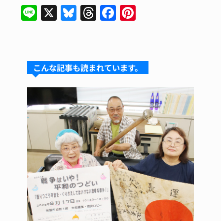
Li
X
Bl
T
F
Pi
n
u
hr
a
nt
e
e
e
c
er
s
a
e
e
こんな記事も読まれています。
k
d
b
st
y
s
o
o
k