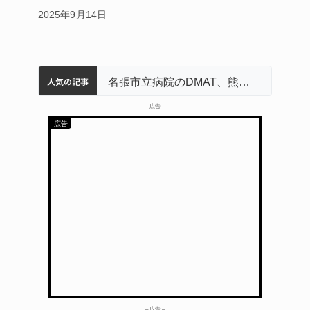
2025年9月14日
人気の記事
中学校の陶壁モニュメント 地元建設会社がボランティアで清掃 伊賀
名張市水道料金47％値上げへ 答申案、審議会で大筋まとまる
器物損壊容疑で83歳女逮捕 伊賀署
名張市立病院のDMAT、熊本地震の被災地へ 能登以来3回目の派遣
– 広告 –
– 広告 –