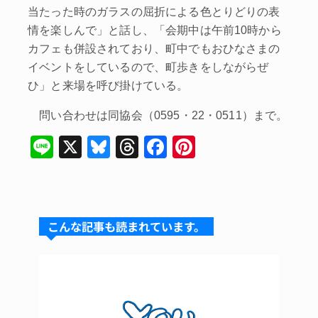
当たった時のガラスの屈折による色とりどりの表
情を楽しんで」と話し、「会期中は午前10時から
カフェも併設されており、町中でもおひなさまの
イベントをしているので、町歩きをしながらぜ
ひ」と来場を呼び掛けている。
問い合わせは同協会（0595・22・0511）まで。
Li
X
Bl
T
F
Pi
n
u
hr
a
nt
e
e
e
c
er
s
a
e
e
こんな記事も読まれています。
k
d
b
st
y
s
o
o
k