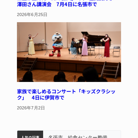
澤田さん講演会 7月4日に名張市で
2026年6月25日
家族で楽しめるコンサート「キッズクラシッ
ク」 4日に伊賀市で
2026年7月2日
人気の記事
名張市立病院のDMAT、熊本地震の被災地へ 能登以来3回目の派遣
中学校の陶壁モニュメント 地元建設会社がボランティアで清掃 伊賀
「息子が妊娠させた」母娘だまされ400万円詐欺被害 名張
名張市水道料金47％値上げへ 答申案、審議会で大筋まとまる
名張市、給食センター整備へ実施計画案 14小学校集約の年次計画も