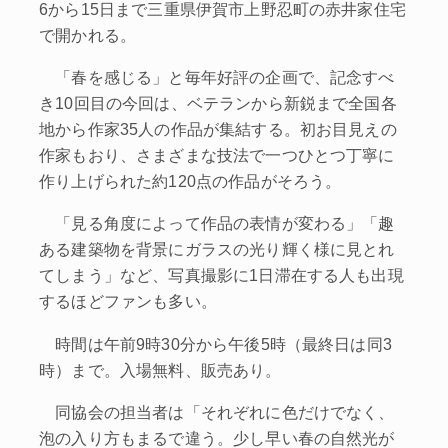
6から15日まで三重県伊賀市上野忍町の赤井家住宅
で開かれる。
「春を感じる」と毎年好評の企画で、記念すべ
き10回目の今回は、ベテランから新鋭まで全国各
地から作家35人の作品が集結する。初お目見えの
作家もおり、さまざまな技法で一つひとつ丁寧に
作り上げられた約120点の作品がそろう。
「見る角度によって作品の表情が変わる」「趣
ある建築物を背景にガラスの光り輝く様に見とれ
てしまう」など、写真撮影に1日滞在する人も出現
するほどファンも多い。
時間は午前9時30分から午後5時（最終日は同3
時）まで。入場無料、販売あり。
同協会の担当者は「それぞれに色だけでなく、
泡の入り方もまるで違う。少し早い春の自然光が