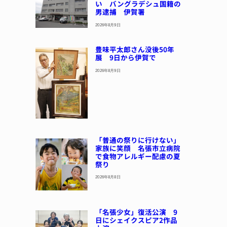
い バングラデシュ国籍の
男逮捕 伊賀署
2026年8月9日
豊味平太郎さん没後50年
展 9日から伊賀で
2026年8月9日
「普通の祭りに行けない」
家族に笑顔 名張市立病院
で食物アレルギー配慮の夏
祭り
2026年8月8日
「名張少女」復活公演 9
日にシェイクスピア2作品