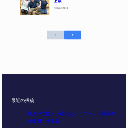
上演
2026年8月8日
最近の投稿
無免許で軽トラ運転疑い ブラジル国籍の
男逮捕 名張署