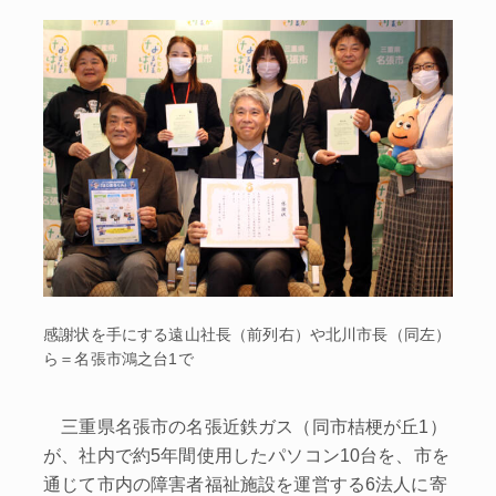
感謝状を手にする遠山社長（前列右）や北川市長（同左）
ら＝名張市鴻之台1で
三重県名張市の名張近鉄ガス（同市桔梗が丘1）
が、社内で約5年間使用したパソコン10台を、市を
通じて市内の障害者福祉施設を運営する6法人に寄