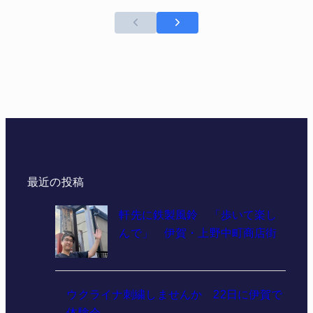
最近の投稿
軒先に鉄製風鈴 「歩いて楽し
んで」 伊賀・上野中町商店街
ウクライナ刺繍しませんか 22日に伊賀で
体験会