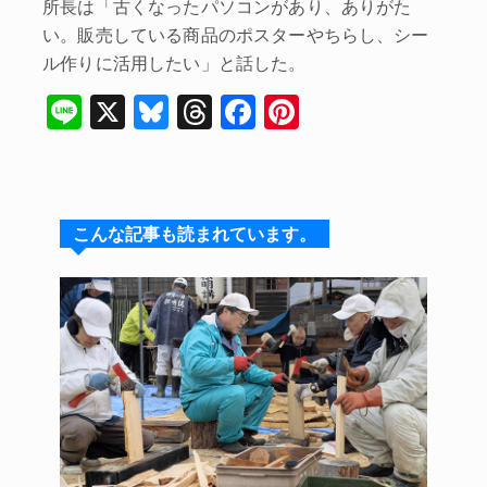
所長は「古くなったパソコンがあり、ありがた
い。販売している商品のポスターやちらし、シー
ル作りに活用したい」と話した。
Li
X
Bl
T
F
Pi
n
u
hr
a
nt
e
e
e
c
er
s
a
e
e
こんな記事も読まれています。
k
d
b
st
y
s
o
o
k