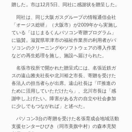
贈した。市は12月5日、同社に感謝状を贈呈した。
同社は、同じ大阪ガスグループの情報通信会社
「オージス総研」（大阪市）が2009年から実施し
ている「はじまるくんパソコン寄贈プログラム」
に協賛。滋賀県草津市の福祉作業所の利用者がパ
ソコンのクリーニングやソフトウェアの導入作業
などの再生処理を施し、施設へ届けられた。
名張市役所で開かれた贈呈式には、名張近鉄ガ
スの遠山雅夫社長や北川裕之市長、寄贈を受けた
各法人の担当者らが出席。遠山社長は「IT推進の
ために活用していただけたら」、北川市長は「感
謝申し上げたい。障害がある方の自立や社会参加
に少しでもつながれば」と述べた。
パソコン3台の寄贈を受けた名張育成会地域活動
支援センターひびき（同市美旗中村）の森本充契