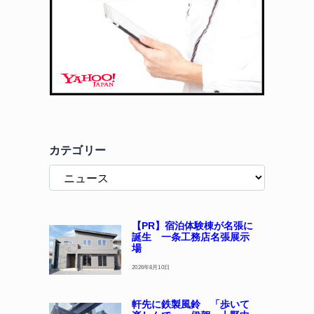
カテゴリー
【PR】宿泊体験棟が名張に
誕生 一条工務店名張展示
場
2026年8月10日
軒先に鉄製風鈴 「歩いて