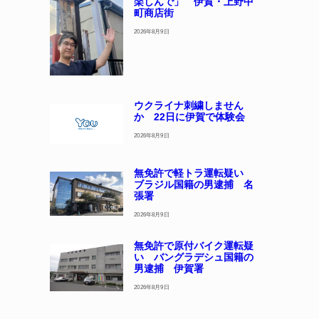
楽しんで」 伊賀・上野中
町商店街
2026年8月9日
ウクライナ刺繍しません
か 22日に伊賀で体験会
2026年8月9日
無免許で軽トラ運転疑い
ブラジル国籍の男逮捕 名
張署
2026年8月9日
無免許で原付バイク運転疑
い バングラデシュ国籍の
男逮捕 伊賀署
2026年8月9日