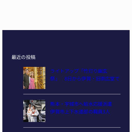
最近の投稿
ライトアップ「竹灯り幽玄
祭」 8日から伊賀・旧崇広堂で
熊本・宇城市へ給水応援派遣
伊賀市上下水道部の職員3人