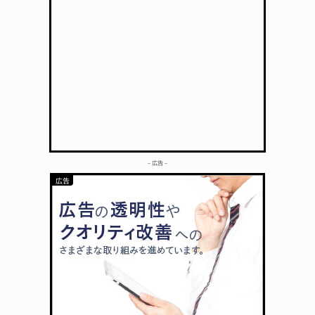
– 広告 –