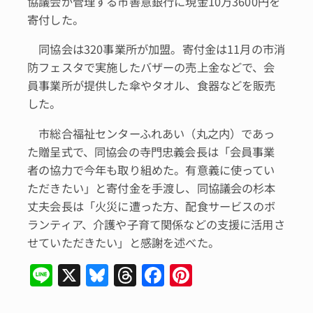
協議会が管理する市善意銀行に現金10万3600円を
寄付した。
同協会は320事業所が加盟。寄付金は11月の市消
防フェスタで実施したバザーの売上金などで、会
員事業所が提供した傘やタオル、食器などを販売
した。
市総合福祉センターふれあい（丸之内）であっ
た贈呈式で、同協会の寺門忠義会長は「会員事業
者の協力で今年も取り組めた。有意義に使ってい
ただきたい」と寄付金を手渡し、同協議会の杉本
丈夫会長は「火災に遭った方、配食サービスのボ
ランティア、介護や子育て関係などの支援に活用さ
せていただきたい」と感謝を述べた。
Li
X
Bl
T
F
Pi
n
u
hr
a
n