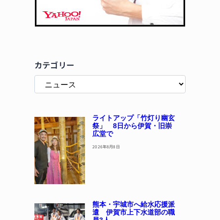
カテゴリー
ライトアップ「竹灯り幽玄
祭」 8日から伊賀・旧崇
広堂で
2026年8月8日
熊本・宇城市へ給水応援派
遣 伊賀市上下水道部の職