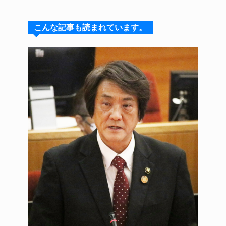
e
e
e
c
te
s
a
e
re
こんな記事も読まれています。
k
d
b
st
y
s
o
o
k