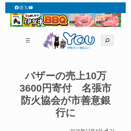
Facebook
Instagram
X
YouTube
検
索
バザーの売上10万
3600円寄付 名張市
防火協会が市善意銀
行に
2025年12月4日
21