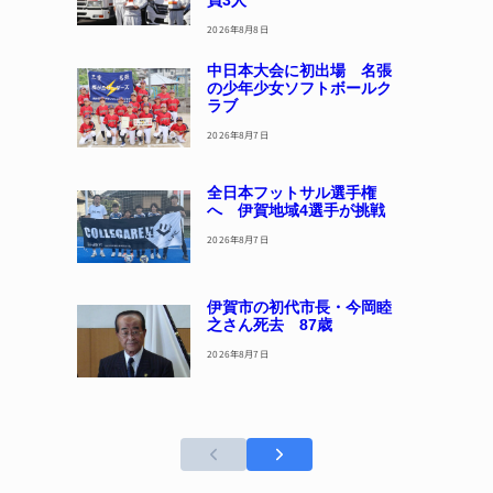
員3人
2026年8月8日
中日本大会に初出場 名張
の少年少女ソフトボールク
ラブ
2026年8月7日
全日本フットサル選手権
へ 伊賀地域4選手が挑戦
2026年8月7日
伊賀市の初代市長・今岡睦
之さん死去 87歳
2026年8月7日