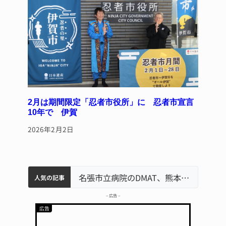
2月は期間限定「忍者市役所」に 忍者市宣言
10年で 伊賀
2026年2月2日
中学校の陶壁モニュメント 地元建設会社がボランティアで清掃 伊賀
名張市水道料金47％値上げへ 答申案、審議会で大筋まとまる
器物損壊容疑で83歳女逮捕 伊賀署
名張市立病院のDMAT、熊本地震の被災地へ 能登以来3回目の派遣
人気の記事
– 広告 –