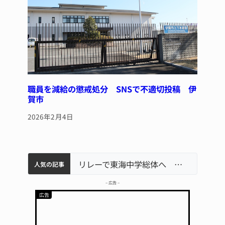
職員を減給の懲戒処分 SNSで不適切投稿 伊
賀市
2026年2月4日
中学校の陶壁モニュメント 地元建設会社がボランティアで清掃 伊賀
【インターハイ⑨】ソフトテニス ミス減らし上位狙う 近大高専
名張市立病院のDMAT、熊本地震の被災地へ 能登以来3回目の派遣
リレーで東海中学総体へ 伊賀・名張
人気の記事
– 広告 –