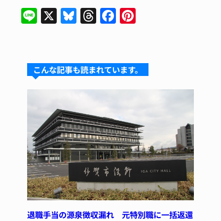
Li
X
Bl
T
F
Pi
n
u
hr
a
n
e
e
e
c
te
s
a
e
re
こんな記事も読まれています。
k
d
b
st
y
s
o
o
k
退職手当の源泉徴収漏れ 元特別職に一括返還