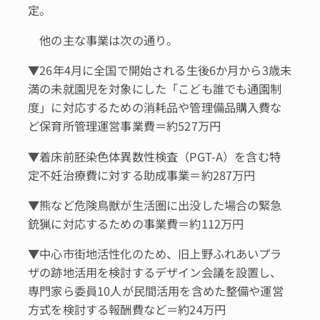
定。
他の主な事業は次の通り。
▼26年4月に全国で開始される生後6か月から3歳未
満の未就園児を対象にした「こども誰でも通園制
度」に対応するための消耗品や管理備品購入費な
ど保育所管理運営事業費＝約527万円
▼着床前胚染色体異数性検査（PGT-A）を含む特
定不妊治療費に対する助成事業＝約287万円
▼熊など危険鳥獣が生活圏に出没した場合の緊急
銃猟に対応するための事業費＝約112万円
▼中心市街地活性化のため、旧上野ふれあいプラ
ザの跡地活用を検討するデザイン会議を設置し、
専門家ら委員10人が民間活用を含めた整備や運営
方式を検討する報酬費など＝約24万円