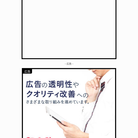
– 広告 –