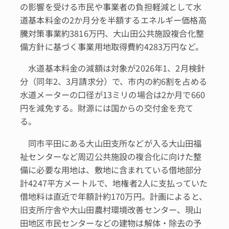
の影響を受ける市民や事業者の負担軽減として水
道基本料金の2か月分を半額するエネルギー価格高
騰対策事業約3816万円、大山田公共施設複合化整
備方針に基づく事業用地取得費約4283万円など。
水道基本料金の減額は対象が2026年1、2月検針
分（同年2、3月請求分）で、市内の約6割を占める
水道メーターの口径が13ミリの場合は2か月で660
円を減免する。財源には国からの交付金を充て
る。
同市平田にある大山田支所などが入る大山田福
祉センターなど周辺公共施設の複合化に向けた整
備に必要な用地は、敷地に含まれている借地部分
計4247平方メートルで、地権者2人に支払っていた
借地料は直近で年額計約170万円。計画によると、
旧支所庁舎や大山田農村環境改善センター、現山
田地区市民センターなどの建物は解体・除去の予