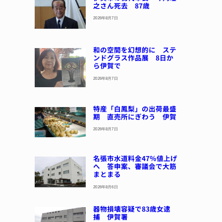
之さん死去 87歳
2026年8月7日
和の空間を幻想的に ステ
ンドグラス作品展 8日か
ら伊賀で
2026年8月7日
特産「白鳳梨」の出荷最盛
期 直売所にぎわう 伊賀
2026年8月7日
名張市水道料金47％値上げ
へ 答申案、審議会で大筋
まとまる
2026年8月6日
器物損壊容疑で83歳女逮
捕 伊賀署