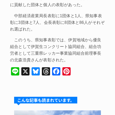
に貢献した団体と個人の表彰があった。
中部経済産業局長表彰に1団体と1人、県知事表
彰に3団体と7人、会長表彰に8団体と86人がそれぞ
れ選ばれた。
このうち、県知事表彰では、伊賀地域から優良
組合として伊賀生コンクリート協同組合、組合功
労者として三重県レッカー事業協同組合前理事長
の北森浩貴さんが表彰された。
Li
X
Bl
T
F
Pi
n
u
hr
a
nt
e
e
e
c
er
s
a
e
e
こんな記事も読まれています。
k
d
b
st
y
s
o