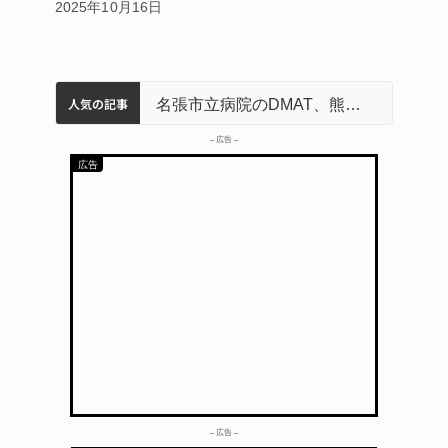
2025年10月16日
人気の記事
中学校の陶壁モニュメント 地元建設会社がボランティアで清掃 伊賀
名張市水道料金47％値上げへ 答申案、審議会で大筋まとまる
器物損壊容疑で83歳女逮捕 伊賀署
名張市立病院のDMAT、熊本地震の被災地へ 能登以来3回目の派遣
– 広告 –
– 広告 –