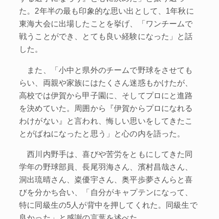
た。2年半の最も印象的な思い出として、1年秋に
東海大会に出場したことを挙げ、「ワンチームで
戦うことができ、とても良い経験になった」と話
した。
また、「小中と県外のチームで野球をさせても
らい、両親や家族にはたくさん迷惑もかけたが、
高校では伊賀から甲子園に、そしてプロにと進路
を決めていた。周囲から『伊賀からプロになれる
わけがない』と言われ、悔しい思いをしてきたこ
とがばねになったと思う」と心の内を語った。
西川内野手は、喜びや苦労をともにしてきた同
学年の野球部員、長尾羽海さん、濱村昌哉さん、
洞出琉晴さん、粢優宇さん、奥平歩夢さんらと喜
びを分かち合い、「自分がキャプテンになって、
特に同級生の5人が背中を押してくれた。同級生で
良かった」と感謝の言葉を述べた。