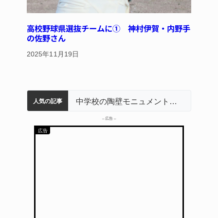
高校野球県選抜チームに① 神村伊賀・内野手
の佐野さん
2025年11月19日
名張市立病院のDMAT、熊本地震の被災地へ 能登以来3回目の派遣
【インターハイ⑨】ソフトテニス ミス減らし上位狙う 近大高専
リレーで東海中学総体へ 伊賀・名張
名張市役所「憩いの森」、市民団体が管理・活用へ 公募型事業で初採択
中学校の陶壁モニュメント 地元建設会社がボランティアで清掃 伊賀
人気の記事
– 広告 –