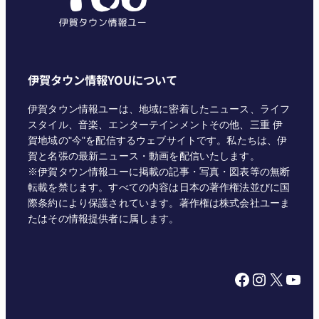
伊賀タウン情報YOUについて
伊賀タウン情報ユーは、地域に密着したニュース、ライフ
スタイル、音楽、エンターテインメントその他、三重 伊
賀地域の"今"を配信するウェブサイトです。私たちは、伊
賀と名張の最新ニュース・動画を配信いたします。
※伊賀タウン情報ユーに掲載の記事・写真・図表等の無断
転載を禁じます。すべての内容は日本の著作権法並びに国
際条約により保護されています。著作権は株式会社ユーま
たはその情報提供者に属します。
Facebook
Instagram
X
YouTube