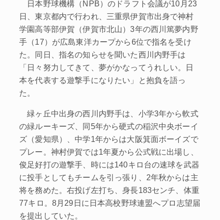
日本野球機構（NPB）のドラフト会議が10月23
日、東京都内で行われ、三重県伊賀市出身で神村
学園高等部伊賀（伊賀市北山）3年の西川篤夢内野
手（17）が広島東洋カープから6位で指名を受け
た。同日、指名の知らせを聞いた西川内野手は
「日々努力してきて、夢がかなってうれしい。日
本を代表する遊撃手になりたい」と抱負を語っ
た。
緑ヶ丘中出身の西川内野手は、小学3年から軟式
の緑ルーキーズ、同5年から硬式の稲沢中央ボーイ
ズ（愛知県）、中学1年からは大阪箕面ボーイズで
プレー。神村伊賀では1年夏から公式戦に出場し、
俊足好打の遊撃手、時には140キロ台の速球を武器
に投手としてもチームを引っ張り、2年秋からは主
将を務めた。右投げ左打ち、身長183センチ、体重
77キロ。8月29日に日本高校野球連盟へプロ志望届
を提出していた。