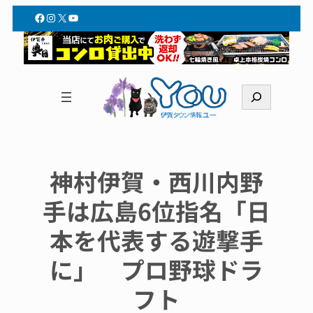
Facebook
Instagram
X
YouTube
検
索
神村伊賀・西川内野
手は広島6位指名「日
本を代表する遊撃手
に」 プロ野球ドラ
フト