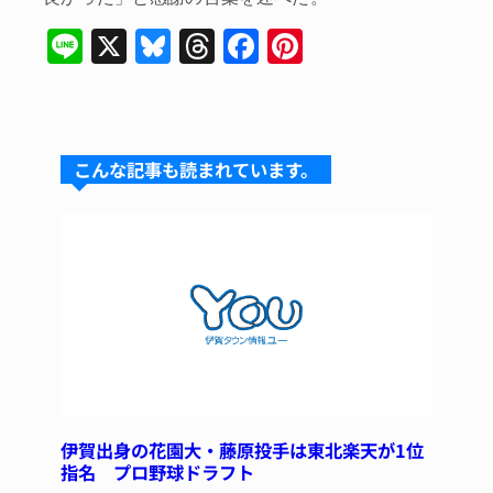
Li
X
Bl
T
F
Pi
n
u
hr
a
nt
e
e
e
c
er
s
a
e
e
こんな記事も読まれています。
k
d
b
st
y
s
o
o
k
伊賀出身の花園大・藤原投手は東北楽天が1位
指名 プロ野球ドラフト