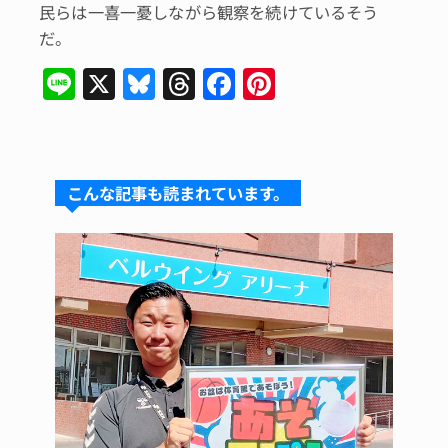
民らは一喜一憂しながら観察を続けているそう
だ。
Li
X
Bl
T
F
Pi
n
u
hr
a
n
e
e
e
c
te
s
a
e
re
こんな記事も読まれています。
k
d
b
st
y
s
o
o
k