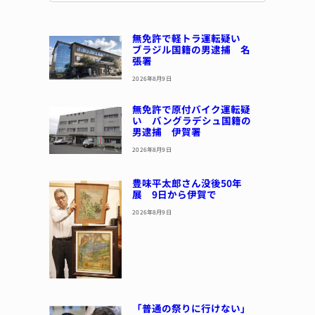
無免許で軽トラ運転疑い
ブラジル国籍の男逮捕 名
張署
2026年8月9日
無免許で原付バイク運転疑
い バングラデシュ国籍の
男逮捕 伊賀署
2026年8月9日
豊味平太郎さん没後50年
展 9日から伊賀で
2026年8月9日
「普通の祭りに行けない」