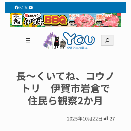
Facebook
Instagram
X
YouTube
検
索
長〜くいてね、コウノ
トリ 伊賀市岩倉で
住民ら観察2か月
2025年10月22日
27