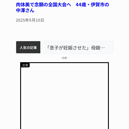
肉体美で念願の全国大会へ 44歳・伊賀市の
中澤さん
2025年9月10日
中学校の陶壁モニュメント 地元建設会社がボランティアで清掃 伊賀
名張市水道料金47％値上げへ 答申案、審議会で大筋まとまる
名張市立病院のDMAT、熊本地震の被災地へ 能登以来3回目の派遣
「息子が妊娠させた」母娘だまされ400万円詐欺被害 名張
人気の記事
– 広告 –