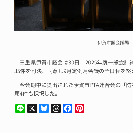
伊賀市議会議場
三重県伊賀市議会は30日、2025年度一般会計
35件を可決、同意し9月定例月会議の全日程を終
今会期中に提出された伊賀市PTA連合会の「防
願4件も採択した。
Li
X
Bl
T
F
Pi
n
u
hr
a
n
e
e
e
c
te