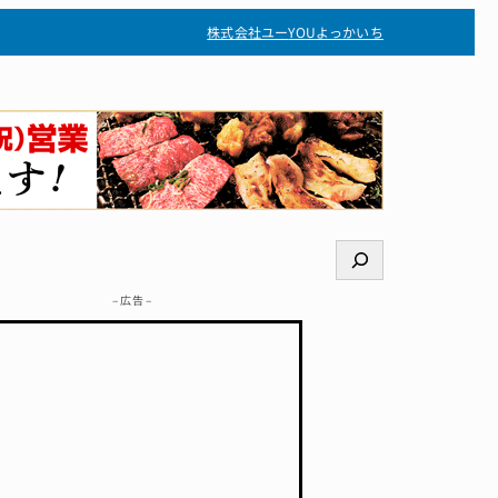
株式会社ユー
YOUよっかいち
検
索
– 広告 –