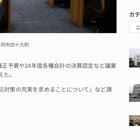
カ
＝同市四十九町
補正予算や24年度各種会計の決算認定など議案
えた。
災対策の充実を求めることについて」など請