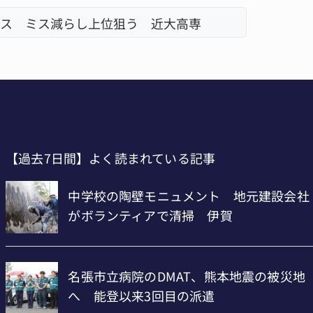
ス ミス減らし上位狙う 近大高専
リレーで
名張市、
【過去7日間】よく読まれている記事