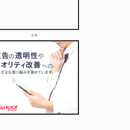
– 広告 –