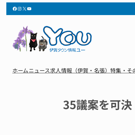
Facebook
Instagram
X
YouTube
ホーム
ニュース
求人情報（伊賀・名張）
特集・そ
35議案を可