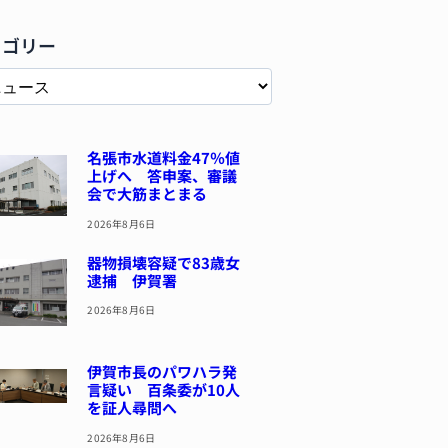
テゴリー
名張市水道料金47％値
上げへ 答申案、審議
会で大筋まとまる
2026年8月6日
器物損壊容疑で83歳女
逮捕 伊賀署
2026年8月6日
伊賀市長のパワハラ発
言疑い 百条委が10人
を証人尋問へ
2026年8月6日