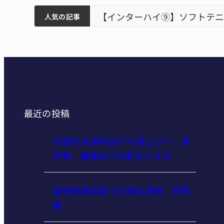
ティアで清掃 伊賀
以来3回目の派遣
【インターハイ⑨】ソフトテニ
人気の記事
最近の投稿
名張市水道料金47％値上げへ 答
申案、審議会で大筋まとまる
器物損壊容疑で83歳女逮捕 伊賀
署