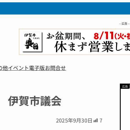
– 広告 –
の他
イベント
電子版
お問合せ
決 伊賀市議会
2025年9月30日
7