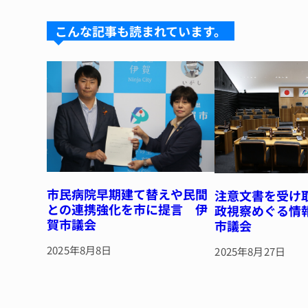
s
a
e
re
k
d
b
st
こんな記事も読まれています。
y
s
o
o
k
市民病院早期建て替えや民間
注意文書を受け
との連携強化を市に提言 伊
政視察めぐる情
賀市議会
市議会
2025年8月8日
2025年8月27日