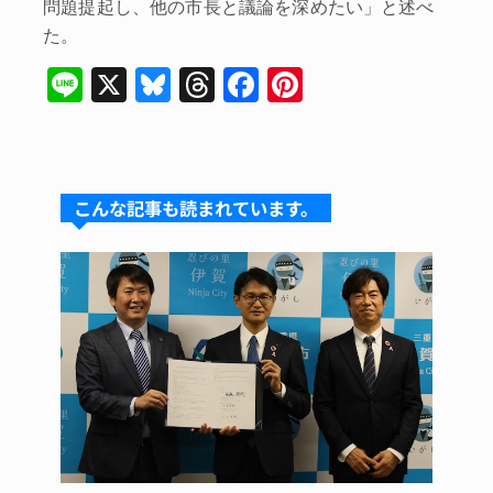
問題提起し、他の市長と議論を深めたい」と述べ
た。
Li
X
Bl
T
F
Pi
n
u
hr
a
nt
e
e
e
c
er
s
a
e
e
こんな記事も読まれています。
k
d
b
st
y
s
o
o
k