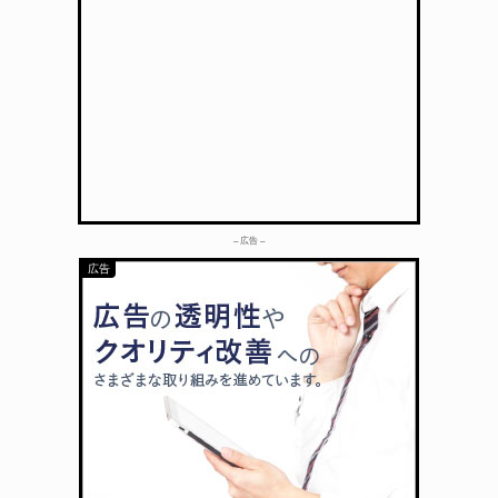
– 広告 –