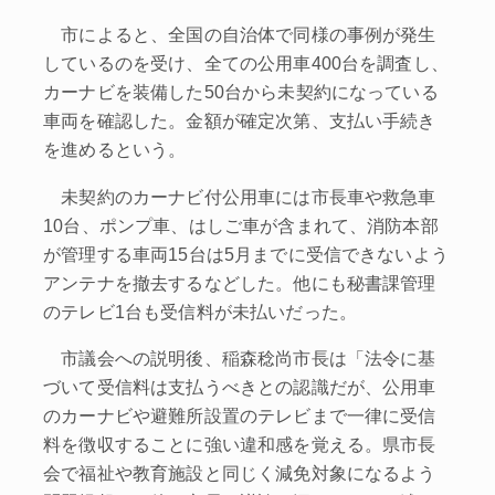
市によると、全国の自治体で同様の事例が発生
しているのを受け、全ての公用車400台を調査し、
カーナビを装備した50台から未契約になっている
車両を確認した。金額が確定次第、支払い手続き
を進めるという。
未契約のカーナビ付公用車には市長車や救急車
10台、ポンプ車、はしご車が含まれて、消防本部
が管理する車両15台は5月までに受信できないよう
アンテナを撤去するなどした。他にも秘書課管理
のテレビ1台も受信料が未払いだった。
市議会への説明後、稲森稔尚市長は「法令に基
づいて受信料は支払うべきとの認識だが、公用車
のカーナビや避難所設置のテレビまで一律に受信
料を徴収することに強い違和感を覚える。県市長
会で福祉や教育施設と同じく減免対象になるよう