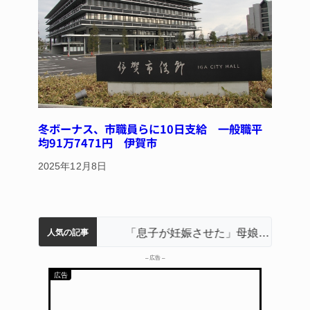
冬ボーナス、市職員らに10日支給 一般職平
均91万7471円 伊賀市
2025年12月8日
名張市立病院のDMAT、熊本地震の被災地へ 能登以来3回目の派遣
中学校の陶壁モニュメント 地元建設会社がボランティアで清掃 伊賀
名張市水道料金47％値上げへ 答申案、審議会で大筋まとまる
器物損壊容疑で83歳女逮捕 伊賀署
「息子が妊娠させた」母娘だまされ400万円詐欺被害 名張
人気の記事
– 広告 –