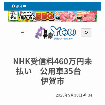
Facebook
Instagram
X
YouTube
検
索
NHK受信料460万円未
払い 公用車35台
伊賀市
2025年9月30日
34