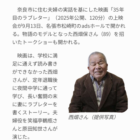
奈良市に住む夫婦の実話を基にした映画「35年
目のラブレター」（2025年公開、120分）の上映
会が9月13日、名張市松崎町のadsホールで開かれ
る。物語のモデルとなった西畑保さん（89）を招
いたトークショーも開かれる。
映画は、学校に満
足に通えず読み書き
ができなかった西畑
さんが、定年退職後
に夜間中学に通って
学び、長い奮闘の末
に妻にラブレターを
書くストーリー。夫
西畑さん（提供写真）
婦役を笑福亭鶴瓶さ
んと原田知世さんが
演じた。