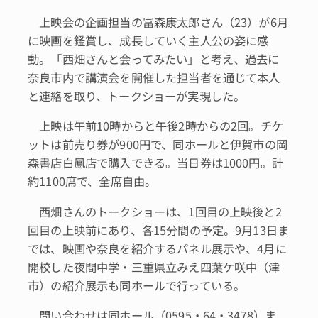
上映会の企画担当の冨森康太郎さん（23）が6月
に映画を鑑賞し、成長していく主人公の姿に感
動。「西畑さんと会ってみたい」と考え、過去に
奈良市内で講演会を開催した担当者を通じて本人
と連絡を取り、トークショーが実現した。
上映は午前10時からと午後2時からの2回。チケ
ットは前売り券が900円で、同ホールと伊賀市の岡
森書店白鳳店で購入できる。当日券は1000円。計
約1100席で、全席自由。
西畑さんのトークショーは、1回目の上映後と2
回目の上映前にあり、各15分間の予定。9月13日ま
では、映画や奈良を紹介するパネル展示や、4月に
開校した夜間中学・三重県立みえ四葉ケ咲中（津
市）の紹介展示も同ホールで行っている。
問い合わせは同ホール（0595・64・3478）ま