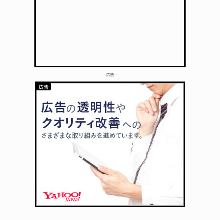
– 広告 –