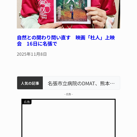
自然との関わり問い直す 映画「杜人」上映
会 16日に名張で
2025年11月8日
中学校の陶壁モニュメント 地元建設会社がボランティアで清掃 伊賀
名張市水道料金47％値上げへ 答申案、審議会で大筋まとまる
器物損壊容疑で83歳女逮捕 伊賀署
名張市立病院のDMAT、熊本地震の被災地へ 能登以来3回目の派遣
人気の記事
– 広告 –