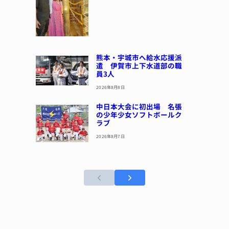
熊本・宇城市へ給水応援派
遣 伊賀市上下水道部の職
員3人
2026年8月8日
中日本大会に初出場 名張
の少年少女ソフトボールク
ラブ
2026年8月7日