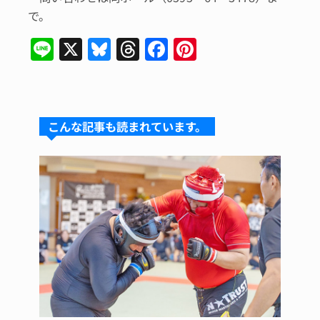
で。
Li
X
Bl
T
F
Pi
n
u
hr
a
n
e
e
e
c
te
s
a
e
re
こんな記事も読まれています。
k
d
b
st
y
s
o
o
k