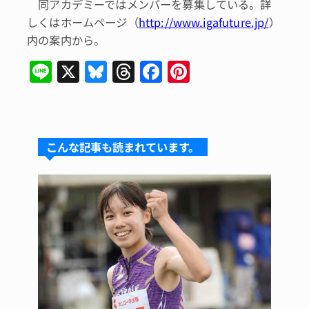
同アカデミーではメンバーを募集している。詳
しくはホームページ（
http://www.igafuture.jp/
）
内の案内から。
Li
X
Bl
T
F
Pi
n
u
hr
a
n
e
e
e
c
te
s
a
e
re
こんな記事も読まれています。
k
d
b
st
y
s
o
o
k