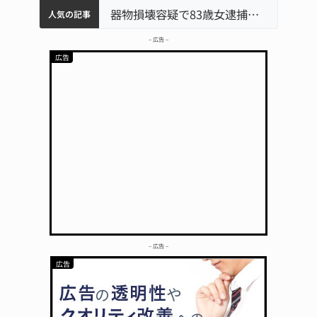
中学校の陶壁モニュメント 地元建設会社がボランティアで清掃 伊賀
名張市水道料金47％値上げへ 答申案、審議会で大筋まとまる
名張市立病院のDMAT、熊本地震の被災地へ 能登以来3回目の派遣
器物損壊容疑で83歳女逮捕 伊賀署
人気の記事
– 広告 –
– 広告 –