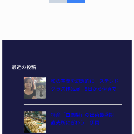
最近の投稿
和の空間を幻想的に ステンド
グラス作品展 8日から伊賀で
特産「白鳳梨」の出荷最盛期
直売所にぎわう 伊賀