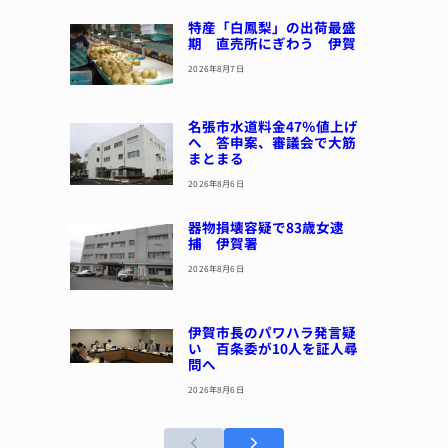
特産「白鳳梨」の出荷最盛
期 直売所にぎわう 伊賀
2026年8月7日
名張市水道料金47％値上げ
へ 答申案、審議会で大筋
まとまる
2026年8月6日
器物損壊容疑で83歳女逮
捕 伊賀署
2026年8月6日
伊賀市長のパワハラ発言疑
い 百条委が10人を証人尋
問へ
2026年8月6日