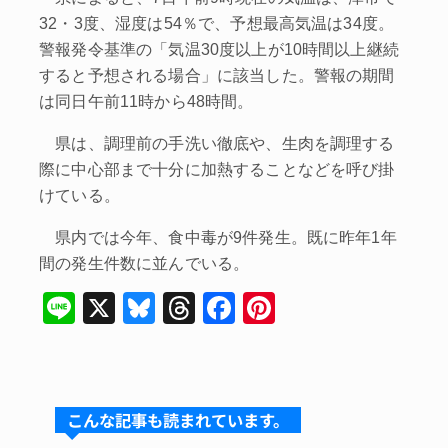
32・3度、湿度は54％で、予想最高気温は34度。
警報発令基準の「気温30度以上が10時間以上継続
すると予想される場合」に該当した。警報の期間
は同日午前11時から48時間。
県は、調理前の手洗い徹底や、生肉を調理する
際に中心部まで十分に加熱することなどを呼び掛
けている。
県内では今年、食中毒が9件発生。既に昨年1年
間の発生件数に並んでいる。
Li
X
Bl
T
F
Pi
n
u
hr
a
nt
e
e
e
c
er
s
a
e
e
こんな記事も読まれています。
k
d
b
st