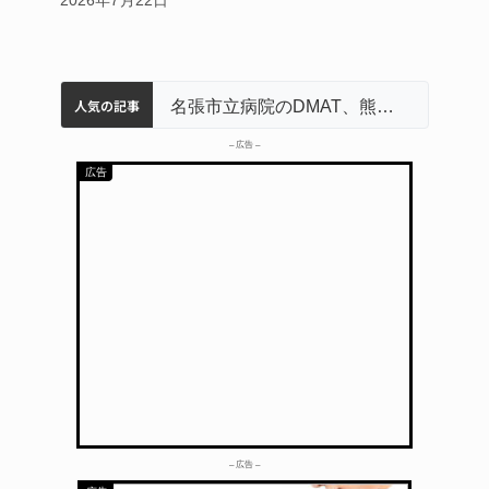
2026年7月22日
人気の記事
中学校の陶壁モニュメント 地元建設会社がボランティアで清掃 伊賀
名張市水道料金47％値上げへ 答申案、審議会で大筋まとまる
器物損壊容疑で83歳女逮捕 伊賀署
名張市立病院のDMAT、熊本地震の被災地へ 能登以来3回目の派遣
– 広告 –
– 広告 –