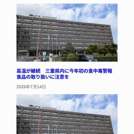
y
s
o
o
k
高温が継続 三重県内に今年初の食中毒警報
食品の取り扱いに注意を
2026年7月14日