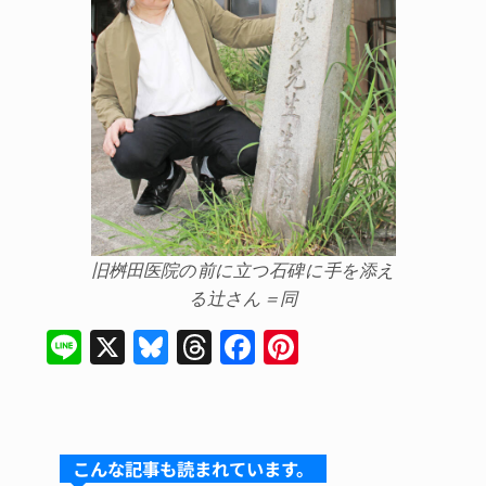
旧桝田医院の前に立つ石碑に手を添え
る辻さん＝同
Li
X
Bl
T
F
Pi
n
u
hr
a
nt
e
e
e
c
er
s
a
e
e
こんな記事も読まれています。