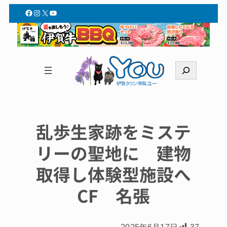
Facebook
Instagram
X
YouTube
検
索
乱歩生家跡をミステ
リーの聖地に 建物
取得し体験型施設へ
CF 名張
2025年6月17日
37