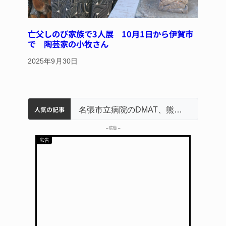
亡父しのび家族で3人展 10月1日から伊賀市
で 陶芸家の小牧さん
2025年9月30日
人気の記事
中学校の陶壁モニュメント 地元建設会社がボランティアで清掃 伊賀
名張市水道料金47％値上げへ 答申案、審議会で大筋まとまる
器物損壊容疑で83歳女逮捕 伊賀署
名張市立病院のDMAT、熊本地震の被災地へ 能登以来3回目の派遣
– 広告 –