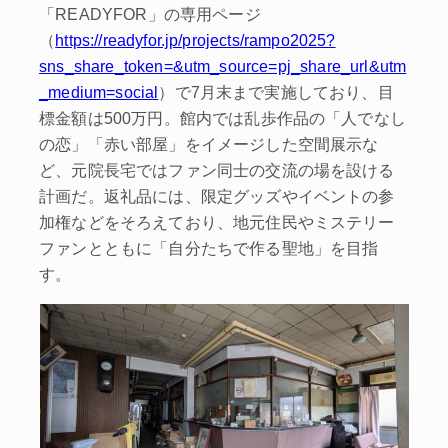
「READYFOR」の専用ページ
（
https://readyfor.jp/projects/rampo2025?
sns_share_token=&utm_source=pj_share_url&utm
_medium=social
）で7月末まで実施しており、目
標金額は500万円。館内では乱歩作品の「人でなし
の恋」「赤い部屋」をイメージした空間展示な
ど、元院長宅ではファン同士の交流の場を設ける
計画だ。返礼品には、限定グッズやイベントの参
加権などをそろえており、地元住民やミステリー
ファンとともに「自分たちで作る聖地」を目指
す。