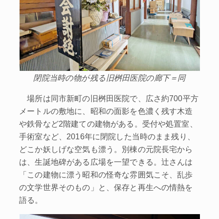
閉院当時の物が残る旧桝田医院の廊下＝同
場所は同市新町の旧桝田医院で、広さ約700平方
メートルの敷地に、昭和の面影を色濃く残す木造
や鉄骨など2階建ての建物がある。受付や処置室、
手術室など、2016年に閉院した当時のまま残り、
どこか妖しげな空気も漂う。別棟の元院長宅から
は、生誕地碑がある広場を一望できる。辻さんは
「この建物に漂う昭和の怪奇な雰囲気こそ、乱歩
の文学世界そのもの」と、保存と再生への情熱を
語る。