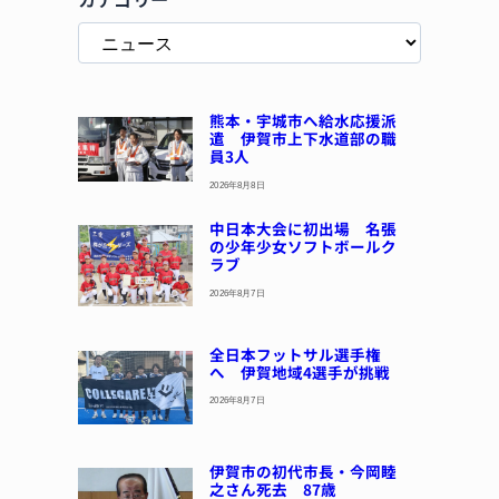
熊本・宇城市へ給水応援派
遣 伊賀市上下水道部の職
員3人
2026年8月8日
中日本大会に初出場 名張
の少年少女ソフトボールク
ラブ
2026年8月7日
全日本フットサル選手権
へ 伊賀地域4選手が挑戦
2026年8月7日
伊賀市の初代市長・今岡睦
之さん死去 87歳