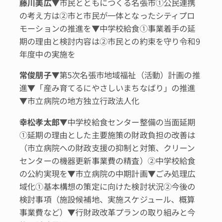
藤川美広
▼市民とともにつくる名張市①公民連携
の考え方は②市と市民が一体となったシティプロ
モーションの推進を▼中学校給食①事業着手の延
期の理由と検討内容は②市民との約束を守り令和9
年度中の実施を
常俊朋子
▼第5次名張市地域福祉（活動）計画の推
進▼「産み育てるにやさしいまちなばり」の推進
▼市立病院の地方独立行政法人化
幸松孝太郎
▼中学校給食センター整備の当面延期
①延期の理由とした主要施策の財政負担の改善は
（市立病院への財政支援の抑制と対策、クリーン
センターの機器更新事業費の精査）②中学校給食
の公約実現を▼市立病院の中期計画▼ごみ処理広
域化①基本構想の策定に向けた検討状況②今後の
検討事項（施設候補地、実施スケジュール、概算
事業費など）▼行財政改革プランの取り組みと今