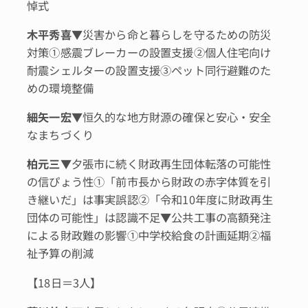
悼式
木平秀喜
▼災害から命と暮らしを守るための防災
対策①感震ブレーカーの設置支援②個人住宅向け
耐震シェルターの設置支援③ペット同行避難のた
めの環境整備
細矢一宏
▼恒久的な地方財源の確保と安心・安全
なまちづくり
柏元三
▼夕張市に続く財政再生団体転落の可能性
の信ぴょう性①「前市長から財政の赤字体質を引
き継いだ」は事実誤認②「令和10年度に財政再生
団体の可能性」は認識不足▼公共工事の高額発注
による財政難の影響①中学校給食の計画延期②福
祉予算の削減
【18日＝3人】