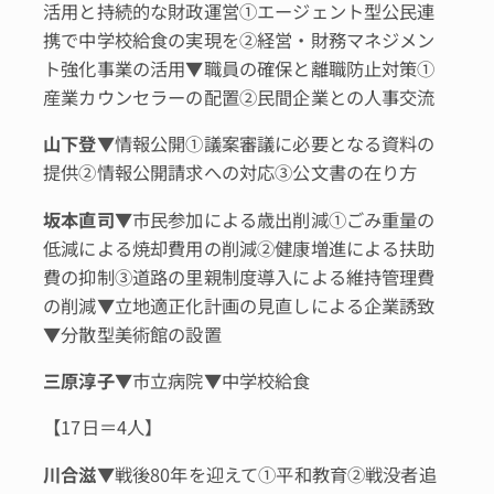
活用と持続的な財政運営①エージェント型公民連
携で中学校給食の実現を②経営・財務マネジメン
ト強化事業の活用▼職員の確保と離職防止対策①
産業カウンセラーの配置②民間企業との人事交流
山下登
▼情報公開①議案審議に必要となる資料の
提供②情報公開請求への対応③公文書の在り方
坂本直司
▼市民参加による歳出削減①ごみ重量の
低減による焼却費用の削減②健康増進による扶助
費の抑制③道路の里親制度導入による維持管理費
の削減▼立地適正化計画の見直しによる企業誘致
▼分散型美術館の設置
三原淳子
▼市立病院▼中学校給食
【17日＝4人】
川合滋
▼戦後80年を迎えて①平和教育②戦没者追