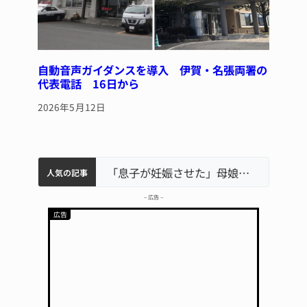
自動音声ガイダンスを導入 伊賀・名張両署の
代表電話 16日から
2026年5月12日
中学校の陶壁モニュメント 地元建設会社がボランティアで清掃 伊賀
名張市水道料金47％値上げへ 答申案、審議会で大筋まとまる
名張市立病院のDMAT、熊本地震の被災地へ 能登以来3回目の派遣
「息子が妊娠させた」母娘だまされ400万円詐欺被害 名張
人気の記事
– 広告 –