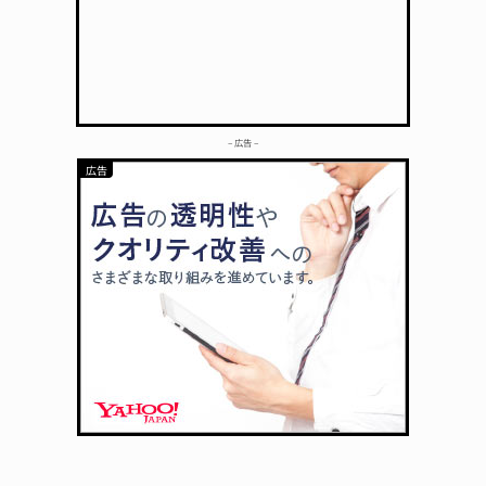
– 広告 –