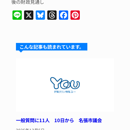
後の財政見通し
Li
X
Bl
T
F
Pi
n
u
hr
a
n
e
e
e
c
te
s
a
e
re
こんな記事も読まれています。
k
d
b
st
y
s
o
o
k
一般質問に11人 10日から 名張市議会