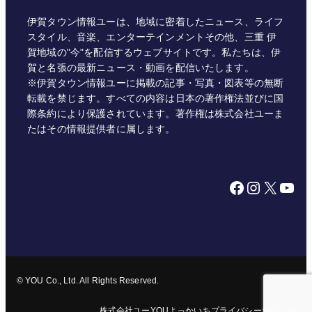
伊賀タウン情報ユーは、地域に密着したニュース、ライフ
スタイル、音楽、エンターテインメントその他、三重 伊
賀地域の"今"を配信するウェブサイトです。私たちは、伊
賀と名張の最新ニュース・動画を配信いたします。
※伊賀タウン情報ユーに掲載の記事・写真・図表等の無断
転載を禁じます。すべての内容は日本の著作権法並びに国
際条約により保護されています。著作権は株式会社ユーま
たはその情報提供者に属します。
Facebook
Instagram
X
YouTube
© YOU Co., Ltd. All Rights Reserved.
株式会社ユー
YOUよっかいち
プライバシーポリシー