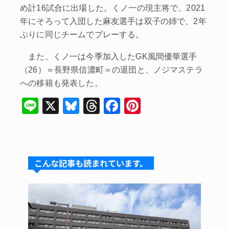
め計16試合に出場した。くノ一の現主将で、2021
年にそろって入団した麻友選手は双子の姉で、2年
ぶりに同じチームでプレーする。
また、くノ一は今季加入したGK風間優華選手
（26）＝長野県信濃町＝の退団と、ノジマステラ
への移籍も発表した。
Li
X
Bl
T
F
Pi
n
u
hr
a
nt
e
e
e
c
er
s
a
e
e
こんな記事も読まれています。
k
d
b
st
y
s
o
o
k