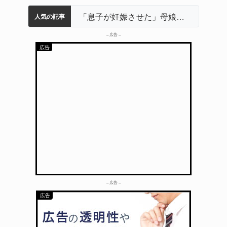
名張市立病院のDMAT、熊本地震の被災地へ 能登以来3回目の派遣
中学校の陶壁モニュメント 地元建設会社がボランティアで清掃 伊賀
名張市水道料金47％値上げへ 答申案、審議会で大筋まとまる
器物損壊容疑で83歳女逮捕 伊賀署
「息子が妊娠させた」母娘だまされ400万円詐欺被害 名張
人気の記事
– 広告 –
– 広告 –