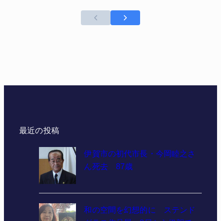
最近の投稿
伊賀市の初代市長・今岡睦之さ
ん死去 87歳
和の空間を幻想的に ステンド