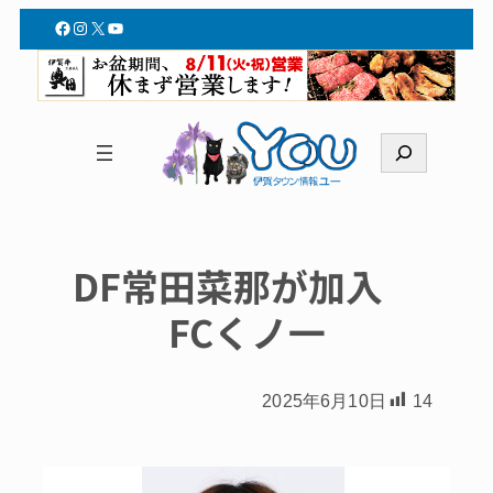
Facebook
Instagram
X
YouTube
検
索
DF常田菜那が加入
FCくノ一
2025年6月10日
14