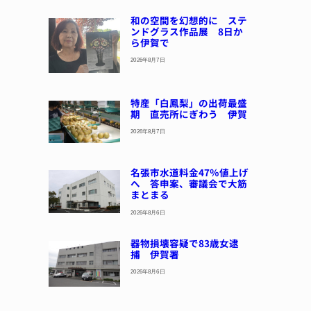
和の空間を幻想的に ステ
ンドグラス作品展 8日か
ら伊賀で
2026年8月7日
特産「白鳳梨」の出荷最盛
期 直売所にぎわう 伊賀
2026年8月7日
名張市水道料金47％値上げ
へ 答申案、審議会で大筋
まとまる
2026年8月6日
器物損壊容疑で83歳女逮
捕 伊賀署
2026年8月6日