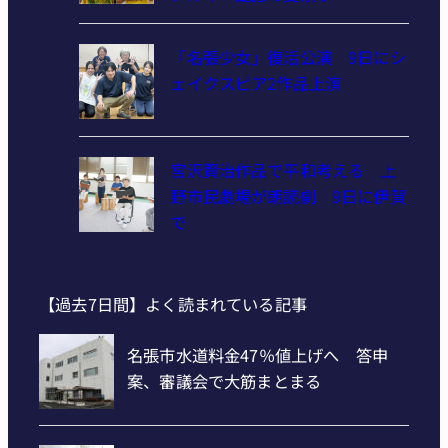
「名張少女」復活公演 9日にシ
ェイクスピア2作品上演
宮沢賢治作品で平和考える 上
野市民劇場が朗読劇 9日に伊賀
で
【過去7日間】よく読まれている記事