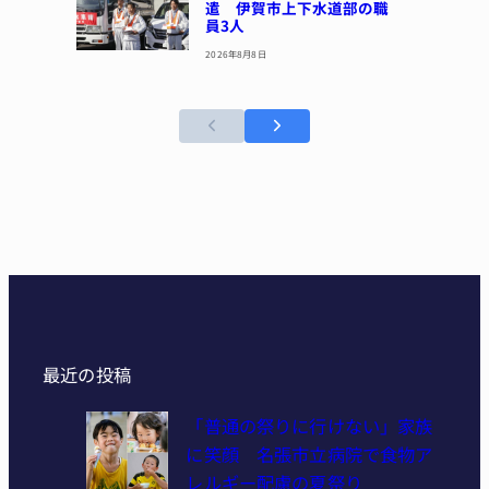
遣 伊賀市上下水道部の職
員3人
2026年8月8日
最近の投稿
「普通の祭りに行けない」家族
に笑顔 名張市立病院で食物ア
レルギー配慮の夏祭り