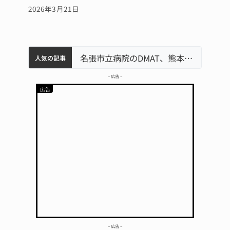
2026年3月21日
中学校の陶壁モニュメント 地元建設会社がボランティアで清掃 伊賀
名張市水道料金47％値上げへ 答申案、審議会で大筋まとまる
名張市立病院のDMAT、熊本地震の被災地へ 能登以来3回目の派遣
人気の記事
– 広告 –
– 広告 –