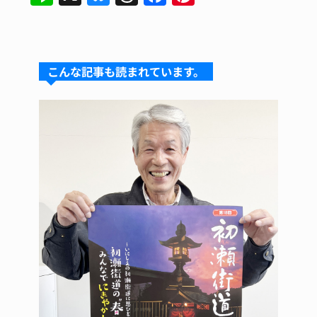
n
u
hr
a
n
e
e
e
c
te
s
a
e
re
こんな記事も読まれています。
k
d
b
st
y
s
o
o
k