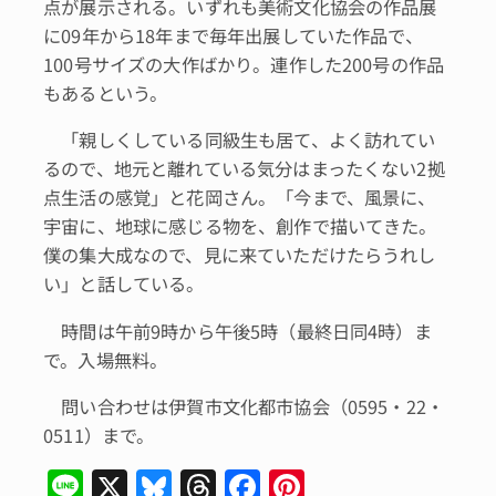
点が展示される。いずれも美術文化協会の作品展
に09年から18年まで毎年出展していた作品で、
100号サイズの大作ばかり。連作した200号の作品
もあるという。
「親しくしている同級生も居て、よく訪れてい
るので、地元と離れている気分はまったくない2拠
点生活の感覚」と花岡さん。「今まで、風景に、
宇宙に、地球に感じる物を、創作で描いてきた。
僕の集大成なので、見に来ていただけたらうれし
い」と話している。
時間は午前9時から午後5時（最終日同4時）ま
で。入場無料。
問い合わせは伊賀市文化都市協会（0595・22・
0511）まで。
Li
X
Bl
T
F
Pi