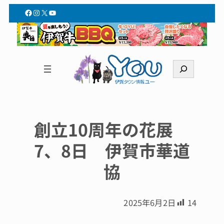
Facebook
Instagram
X
YouTube
検
索
創立10周年の花展
7、8日 伊賀市華道
協
2025年6月2日
14