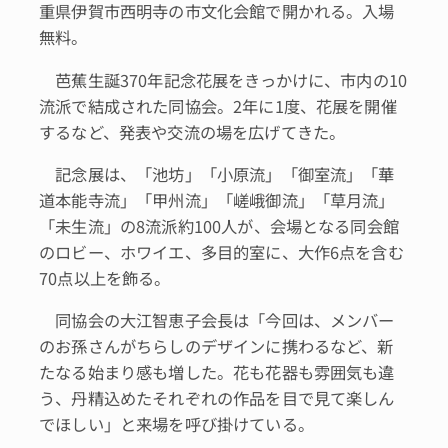
重県伊賀市西明寺の市文化会館で開かれる。入場
無料。
芭蕉生誕370年記念花展をきっかけに、市内の10
流派で結成された同協会。2年に1度、花展を開催
するなど、発表や交流の場を広げてきた。
記念展は、「池坊」「小原流」「御室流」「華
道本能寺流」「甲州流」「嵯峨御流」「草月流」
「未生流」の8流派約100人が、会場となる同会館
のロビー、ホワイエ、多目的室に、大作6点を含む
70点以上を飾る。
同協会の大江智恵子会長は「今回は、メンバー
のお孫さんがちらしのデザインに携わるなど、新
たなる始まり感も増した。花も花器も雰囲気も違
う、丹精込めたそれぞれの作品を目で見て楽しん
でほしい」と来場を呼び掛けている。