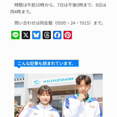
時間は午前10時から、7日は午後5時まで、8日は
同4時まで。
問い合わせは同会館（0595・24・7015）まで。
Li
X
Bl
T
F
Pi
n
u
hr
a
n
e
e
e
c
te
s
a
e
re
こんな記事も読まれています。
k
d
b
st
y
s
o
o
k