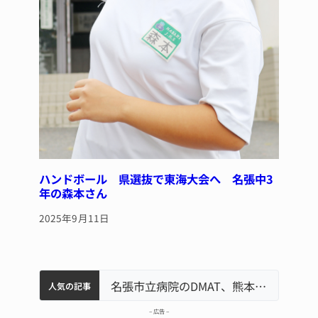
ハンドボール 県選抜で東海大会へ 名張中3
年の森本さん
2025年9月11日
中学校の陶壁モニュメント 地元建設会社がボランティアで清掃 伊賀
名張市水道料金47％値上げへ 答申案、審議会で大筋まとまる
器物損壊容疑で83歳女逮捕 伊賀署
名張市立病院のDMAT、熊本地震の被災地へ 能登以来3回目の派遣
人気の記事
– 広告 –