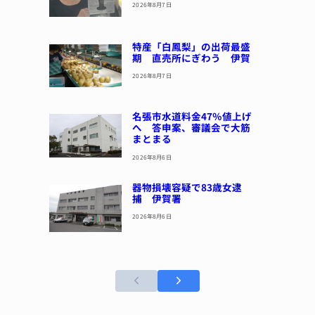
2026年8月7日
特産「白鳳梨」の出荷最盛
期 直売所にぎわう 伊賀
2026年8月7日
名張市水道料金47％値上げ
へ 答申案、審議会で大筋
まとまる
2026年8月6日
器物損壊容疑で83歳女逮
捕 伊賀署
2026年8月6日