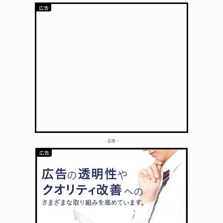
– 広告 –