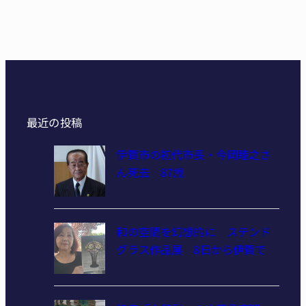
最近の投稿
伊賀市の初代市長・今岡睦之さ
ん死去 87歳
和の空間を幻想的に ステンド
グラス作品展 8日から伊賀で