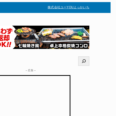
株式会社ユー
YOUよっかいち
–
検
索
– 広告 –