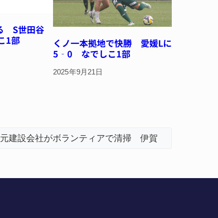
る S世田谷
こ1部
くノ一本拠地で快勝 愛媛Lに
5‐0 なでしこ1部
2025年9月21日
ィアで清掃 伊賀
名張市立病院のDMAT、熊本地
「息子が