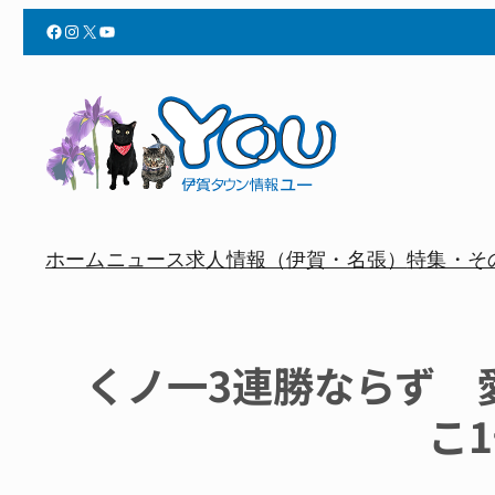
Facebook
Instagram
X
YouTube
ホーム
ニュース
求人情報（伊賀・名張）
特集・そ
くノ一3連勝ならず 
こ