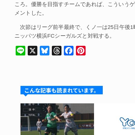
ころ。優勝を目指すチームであれば、こういうゲ
メントした。
次節はリーグ前半最終で、くノ一は25日午後1
ニッパツ横浜FCシーガルズと対戦する。
Li
X
Bl
T
F
Pi
n
u
hr
a
nt
e
e
e
c
er
s
a
e
e
k
d
b
st
こんな記事も読まれています。
y
s
o
o
k