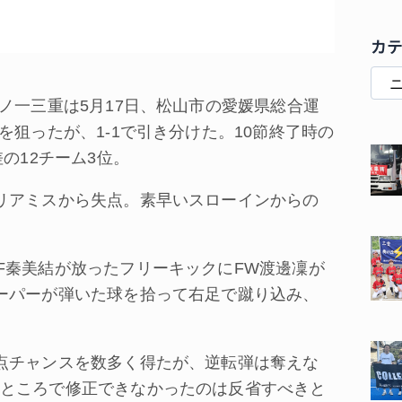
カ
ノ一三重は5月17日、松山市の愛媛県総合運
を狙ったが、1‐1で引き分けた。10節終了時の
の12チーム3位。
リアミスから失点。素早いスローインからの
秦美結が放ったフリーキックにFW渡邊凜が
ーパーが弾いた球を拾って右足で蹴り込み、
点チャンスを数多く得たが、逆転弾は奪えな
ところで修正できなかったのは反省すべきと