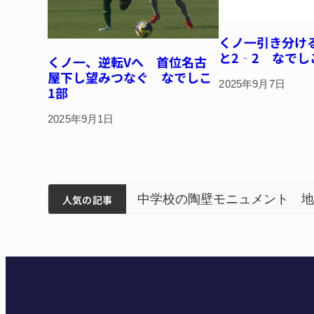
くノ一引き分け
と2‐2 なでし
くノ一、逆転Vへ 首位名古
屋下し望みつなぐ なでしこ
2025年9月7日
1部
2025年9月1日
筋まとまる
中学校の陶壁モニュメント 地元建設会社がボランテ
人気の記事