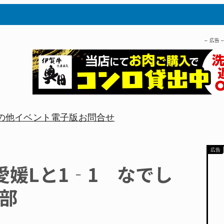
– 広告 
の他
イベント
電子版
お問合せ
愛媛Lと1‐1 なでし
1部