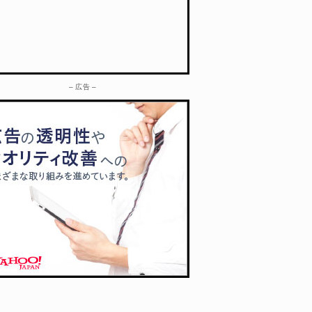
– 広告 –