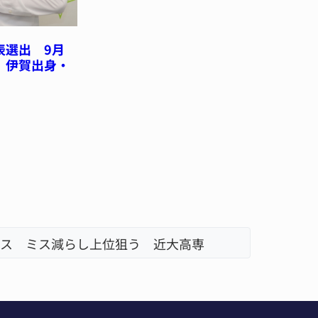
表選出 9月
 伊賀出身・
・名張
名張市、