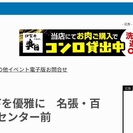
– 広告 –
の他
イベント
電子版
お問合せ
下を優雅に 名張・百
センター前