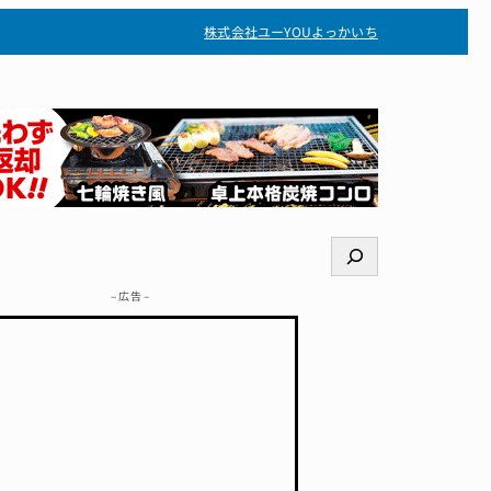
株式会社ユー
YOUよっかいち
検
索
– 広告 –