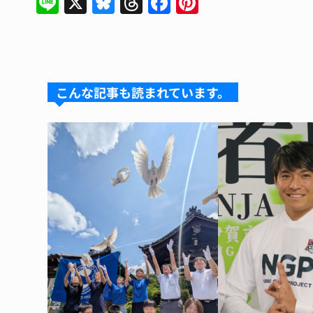
Li
X
Bl
T
F
Pi
n
u
hr
a
n
e
e
e
c
te
s
a
e
re
k
d
b
st
こんな記事も読まれています。
y
s
o
o
k