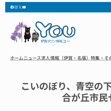
Facebook
Instagram
X
YouTube
ホーム
ニュース
求人情報（伊賀・名張）
特集・そ
こいのぼり、青空の
合が丘市民