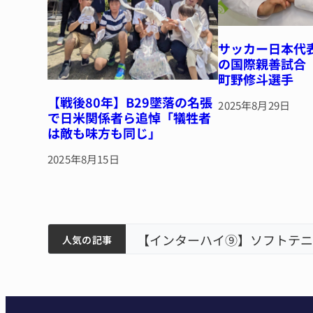
サッカー日本代
の国際親善試合
町野修斗選手
【戦後80年】B29墜落の名張
2025年8月29日
で日米関係者ら追悼「犠牲者
は敵も味方も同じ」
2025年8月15日
ティアで清掃 伊賀
以来3回目の派遣
狙う 近大高専
リレーで東海中学総体へ 伊賀
人気の記事