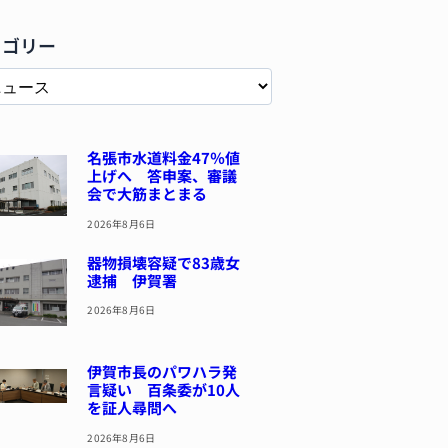
テゴリー
名張市水道料金47％値
上げへ 答申案、審議
会で大筋まとまる
2026年8月6日
器物損壊容疑で83歳女
逮捕 伊賀署
2026年8月6日
伊賀市長のパワハラ発
言疑い 百条委が10人
を証人尋問へ
2026年8月6日