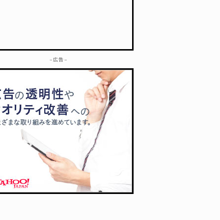
– 広告 –