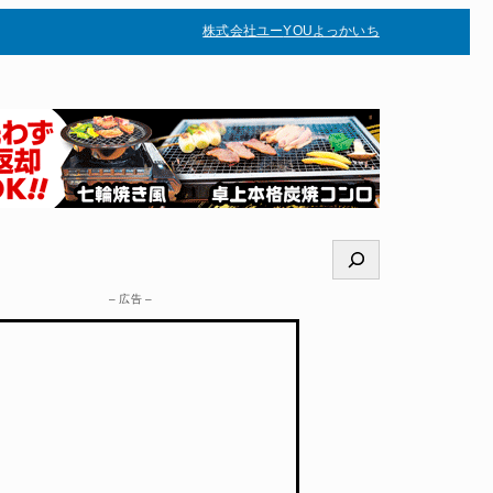
株式会社ユー
YOUよっかいち
–
検
索
– 広告 –