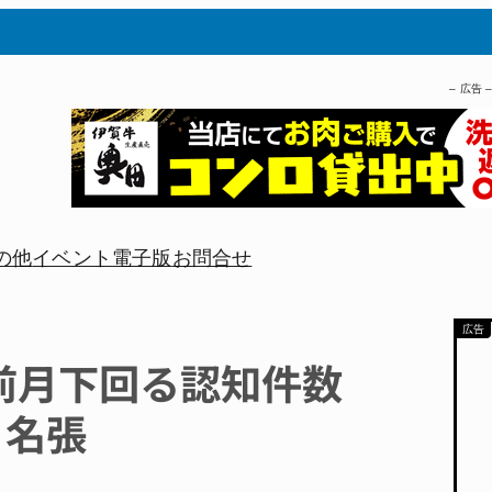
– 広告 
の他
イベント
電子版
お問合せ
 前月下回る認知件数
・名張