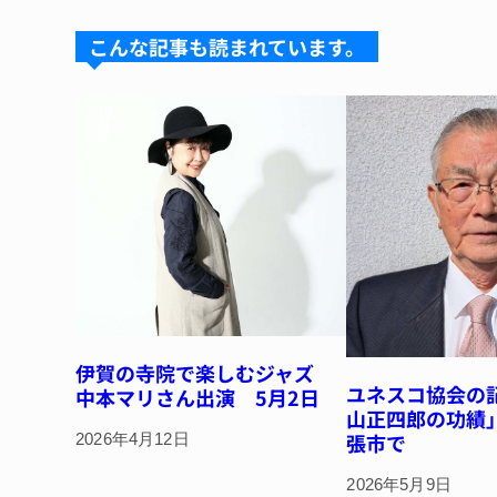
s
a
e
e
k
d
b
st
こんな記事も読まれています。
y
s
o
o
k
伊賀の寺院で楽しむジャズ
ユネスコ協会の
中本マリさん出演 5月2日
山正四郎の功績
張市で
2026年4月12日
2026年5月9日