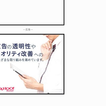
– 広告 –