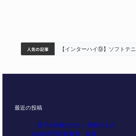
ティアで清掃 伊賀
以来3回目の派遣
し上位狙う 近大高専
リレーで東海中学総体
人気の記事
最近の投稿
「息子が妊娠させた」母娘だまさ
れ400万円詐欺被害 名張