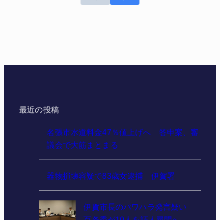
最近の投稿
名張市水道料金47％値上げへ 答申案、審
議会で大筋まとまる
器物損壊容疑で83歳女逮捕 伊賀署
伊賀市長のパワハラ発言疑い
百条委が10人を証人尋問へ