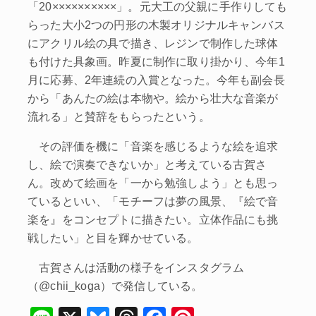
「20××××××××××」。元大工の父親に手作りしても
らった大小2つの円形の木製オリジナルキャンバス
にアクリル絵の具で描き、レジンで制作した球体
も付けた具象画。昨夏に制作に取り掛かり、今年1
月に応募、2年連続の入賞となった。今年も副会長
から「あんたの絵は本物や。絵から壮大な音楽が
流れる」と賛辞をもらったという。
その評価を機に「音楽を感じるような絵を追求
し、絵で演奏できないか」と考えている古賀さ
ん。改めて絵画を「一から勉強しよう」とも思っ
ているといい、「モチーフは夢の風景、『絵で音
楽を』をコンセプトに描きたい。立体作品にも挑
戦したい」と目を輝かせている。
古賀さんは活動の様子をインスタグラム
（@chii_koga）で発信している。