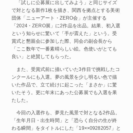
「試しに公募展に出してみよう」と同じサイズ
で対となる新作1枚を描き、関西を拠点とする美術
団体「ニューアート・ZERO会」が主催する
「2024・ZERO展」に2作品を出品。結果、初入選
という知らせに驚いて「手が震えた」という。受
賞式と懇親会に参加した際、同会の副会長から
「ここ数年で一番素晴らしい絵。色使いがとても
良い」と絶賛してもらった。
また、受賞式前に描いていた3作目で挑戦したコ
ンクールにも入選。夢の風景を少し明るい色で描
いた作品で、立て続けに起こった「まさか」に驚
いたそう。更に年末にあった公募展でも入選を果
たした。
今回の入選作も、夢見た風景で対となる2作品。
「生年月日・出生時間」と「恐らく自分の生が終
わる瞬間」をタイトルにした「19××09282057」と