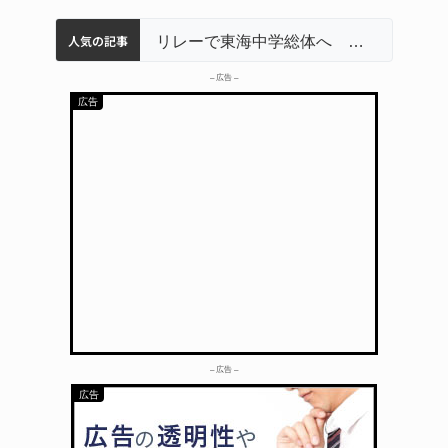
人気の記事
名張市立病院のDMAT、熊本地震の被災地へ 能登以来3回目の派遣
中学校の陶壁モニュメント 地元建設会社がボランティアで清掃 伊賀
【インターハイ⑨】ソフトテニス ミス減らし上位狙う 近大高専
リレーで東海中学総体へ 伊賀・名張
– 広告 –
– 広告 –