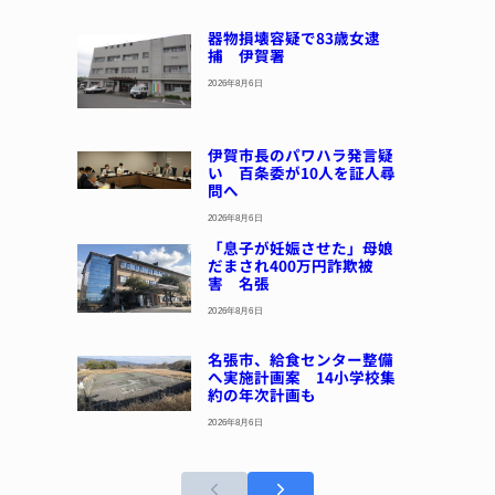
器物損壊容疑で83歳女逮
捕 伊賀署
2026年8月6日
伊賀市長のパワハラ発言疑
い 百条委が10人を証人尋
問へ
2026年8月6日
「息子が妊娠させた」母娘
だまされ400万円詐欺被
害 名張
2026年8月6日
名張市、給食センター整備
へ実施計画案 14小学校集
約の年次計画も
2026年8月6日