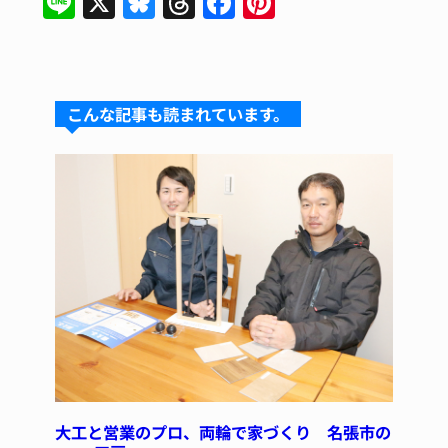
Li
X
Bl
T
F
Pi
n
u
hr
a
nt
e
e
e
c
er
s
a
e
e
こんな記事も読まれています。
k
d
b
st
y
s
o
o
k
大工と営業のプロ、両輪で家づくり 名張市の