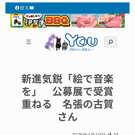
Facebook
Instagram
X
YouTube
検
索
新進気鋭「絵で音楽
を」 公募展で受賞
重ねる 名張の古賀
さん
2025年4月19日
23