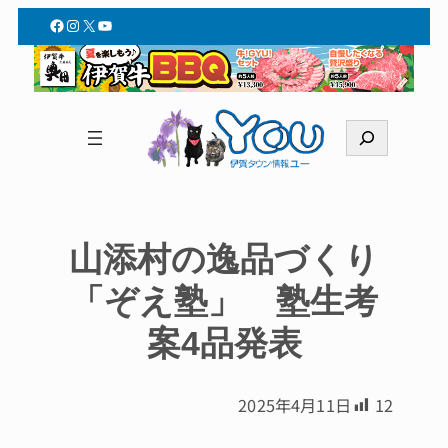
Facebook
Instagram
X
YouTube
検
索
山添村の逸品づくり
「ぞえ塾」 塾生考
案4品発表
2025年4月11日
12