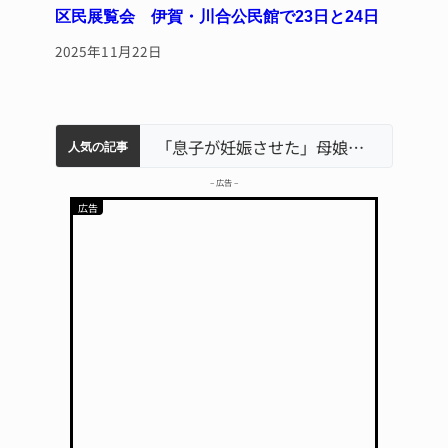
区民展覧会 伊賀・川合公民館で23日と24日
2025年11月22日
中学校の陶壁モニュメント 地元建設会社がボランティアで清掃 伊賀
特産「白鳳梨」の出荷最盛期 直売所にぎわう 伊賀
名張市水道料金47％値上げへ 答申案、審議会で大筋まとまる
名張市立病院のDMAT、熊本地震の被災地へ 能登以来3回目の派遣
「息子が妊娠させた」母娘だまされ400万円詐欺被害 名張
人気の記事
– 広告 –