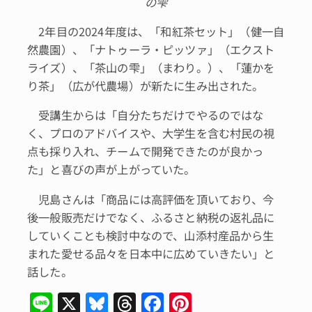
の雫
2年目の2024年度は、「和紅茶セット」（健一自
然農園）、「ナトゥーラ・ピッツァ」（エクスト
ライズ）、「茶山の雫」（まわり。）、「蓮かを
り茶」（広が代農場）が新たに生み出された。
受講生からは「自分たちだけでやるのではな
く、プロのアドバイスや、大学生を含む村民の視
点も採り入れ、チームで開発できたのが良かっ
た」と喜びの声が上がっていた。
児島さんは「商品には高評価を頂いており、今
後一般販売だけでなく、ふるさと納税の返礼品に
していくことも検討中なので、山添村産品から生
まれた愛せる品々を日本中に広めていきたい」と
話した。
Li
X
Bl
T
F
Pi