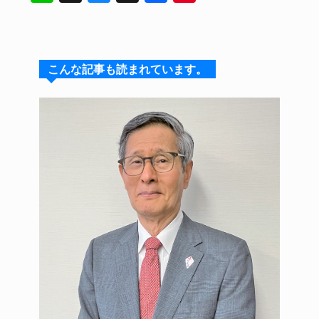
n
u
hr
a
n
e
e
e
c
te
s
a
e
re
こんな記事も読まれています。
k
d
b
st
y
s
o
o
k