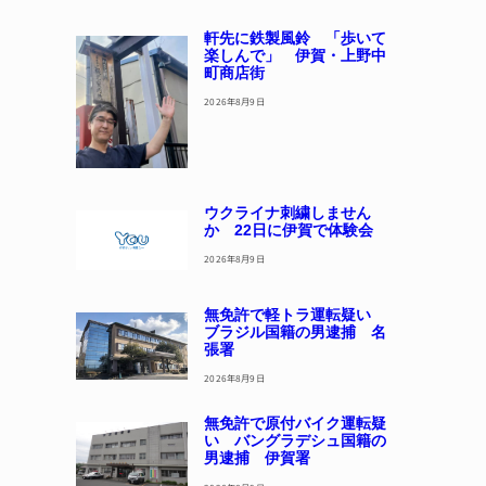
軒先に鉄製風鈴 「歩いて
楽しんで」 伊賀・上野中
町商店街
2026年8月9日
ウクライナ刺繍しません
か 22日に伊賀で体験会
2026年8月9日
無免許で軽トラ運転疑い
ブラジル国籍の男逮捕 名
張署
2026年8月9日
無免許で原付バイク運転疑
い バングラデシュ国籍の
男逮捕 伊賀署