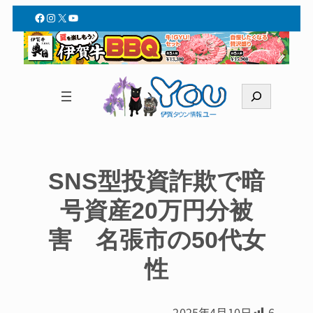
Facebook
Instagram
X
YouTube
検
索
SNS型投資詐欺で暗
号資産20万円分被
害 名張市の50代女
性
2025年4月10日
6