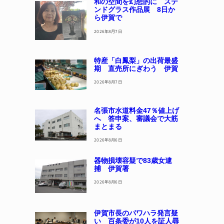
和の空間を幻想的に ステ
ンドグラス作品展 8日か
ら伊賀で
2026年8月7日
特産「白鳳梨」の出荷最盛
期 直売所にぎわう 伊賀
2026年8月7日
名張市水道料金47％値上げ
へ 答申案、審議会で大筋
まとまる
2026年8月6日
器物損壊容疑で83歳女逮
捕 伊賀署
2026年8月6日
伊賀市長のパワハラ発言疑
い 百条委が10人を証人尋