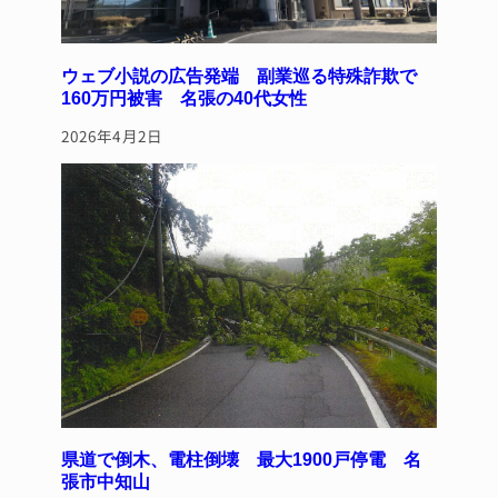
ウェブ小説の広告発端 副業巡る特殊詐欺で
160万円被害 名張の40代女性
2026年4月2日
県道で倒木、電柱倒壊 最大1900戸停電 名
張市中知山