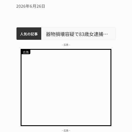
2026年6月26日
中学校の陶壁モニュメント 地元建設会社がボランティアで清掃 伊賀
名張市水道料金47％値上げへ 答申案、審議会で大筋まとまる
名張市立病院のDMAT、熊本地震の被災地へ 能登以来3回目の派遣
器物損壊容疑で83歳女逮捕 伊賀署
人気の記事
– 広告 –
– 広告 –