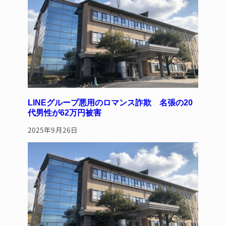
o
k
LINEグループ悪用のロマンス詐欺 名張の20
代男性が62万円被害
2025年9月26日