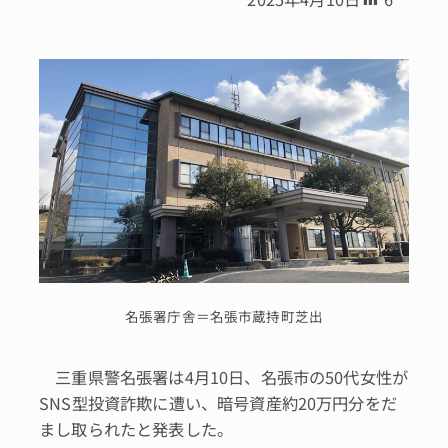
名張署庁舎＝名張市蔵持町芝出
三重県警名張署は4月10日、名張市の50代女性が
SNS型投資詐欺に遭い、暗号資産約20万円分をだ
まし取られたと発表した。