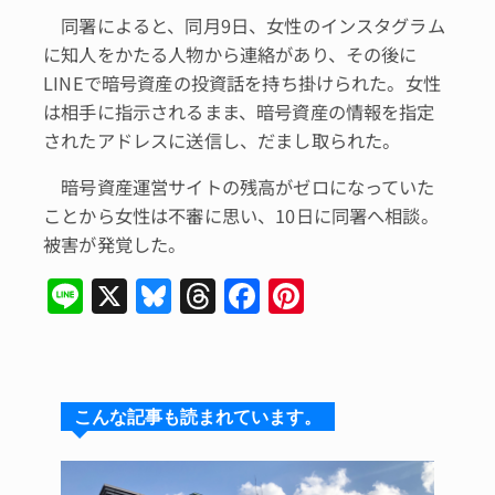
同署によると、同月9日、女性のインスタグラム
に知人をかたる人物から連絡があり、その後に
LINEで暗号資産の投資話を持ち掛けられた。女性
は相手に指示されるまま、暗号資産の情報を指定
されたアドレスに送信し、だまし取られた。
暗号資産運営サイトの残高がゼロになっていた
ことから女性は不審に思い、10日に同署へ相談。
被害が発覚した。
Li
X
Bl
T
F
Pi
n
u
hr
a
n
e
e
e
c
te
s
a
e
re
こんな記事も読まれています。
k
d
b
st
y
s
o