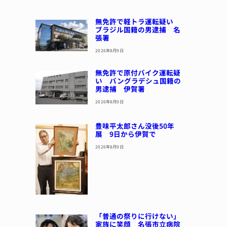
無免許で軽トラ運転疑い
ブラジル国籍の男逮捕 名
張署
2026年8月9日
無免許で原付バイク運転疑
い バングラデシュ国籍の
男逮捕 伊賀署
2026年8月9日
豊味平太郎さん没後50年
展 9日から伊賀で
2026年8月9日
「普通の祭りに行けない」
家族に笑顔 名張市立病院