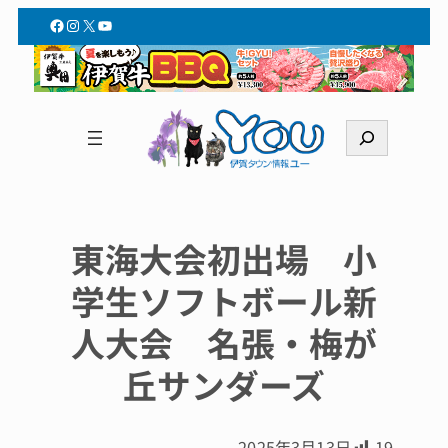
Facebook
Instagram
X
YouTube
検
索
東海大会初出場 小
学生ソフトボール新
人大会 名張・梅が
丘サンダーズ
2025年3月13日
19