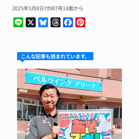
2025年3月8日付887号18面から
Li
X
Bl
T
F
Pi
n
u
hr
a
n
e
e
e
c
te
s
a
e
re
こんな記事も読まれています。
k
d
b
st
y
s
o
o
k