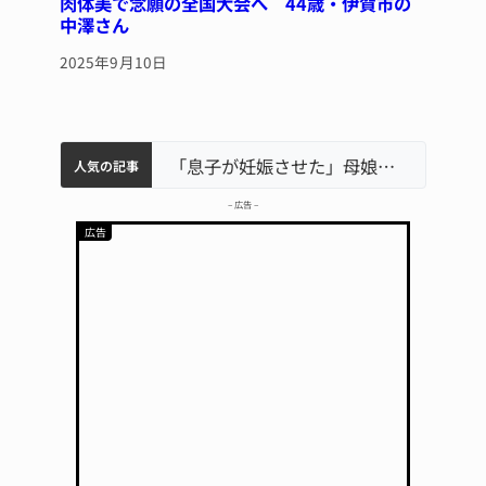
肉体美で念願の全国大会へ 44歳・伊賀市の
中澤さん
2025年9月10日
中学校の陶壁モニュメント 地元建設会社がボランティアで清掃 伊賀
名張市水道料金47％値上げへ 答申案、審議会で大筋まとまる
「息子が妊娠させた」母娘だまされ400万円詐欺被害 名張
名張市立病院のDMAT、熊本地震の被災地へ 能登以来3回目の派遣
特産「白鳳梨」の出荷最盛期 直売所にぎわう 伊賀
人気の記事
– 広告 –