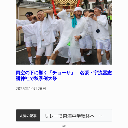
雨空の下に響く「チョーサ」 名張・宇流冨志
禰神社で秋季例大祭
2025年10月26日
中学校の陶壁モニュメント 地元建設会社がボランティアで清掃 伊賀
【インターハイ⑨】ソフトテニス ミス減らし上位狙う 近大高専
名張市立病院のDMAT、熊本地震の被災地へ 能登以来3回目の派遣
リレーで東海中学総体へ 伊賀・名張
人気の記事
– 広告 –