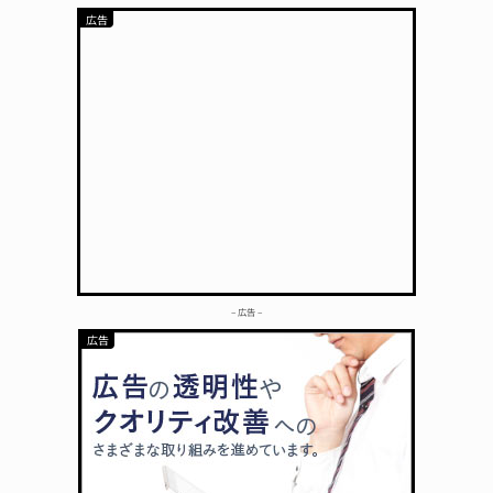
– 広告 –