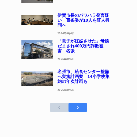
伊賀市長のパワハラ発言疑
い 百条委が10人を証人尋
問へ
2026年8月6日
「息子が妊娠させた」母娘
だまされ400万円詐欺被
害 名張
2026年8月6日
名張市、給食センター整備
へ実施計画案 14小学校集
約の年次計画も
2026年8月6日