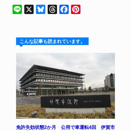
Li
X
Bl
T
F
Pi
n
u
hr
a
n
e
e
e
c
te
s
a
e
re
こんな記事も読まれています。
k
d
b
st
y
s
o
o
k
免許失効状態2か月 公用で車運転4回 伊賀市