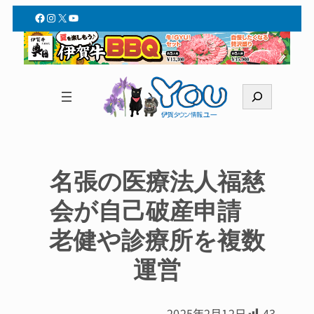
Facebook
Instagram
X
YouTube
検
索
名張の医療法人福慈
会が自己破産申請
老健や診療所を複数
運営
2025年2月12日
43