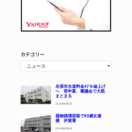
カテゴリー
名張市水道料金47％値上げ
へ 答申案、審議会で大筋
まとまる
2026年8月6日
器物損壊容疑で83歳女逮
捕 伊賀署
2026年8月6日