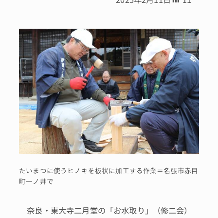
たいまつに使うヒノキを板状に加工する作業＝名張市赤目
町一ノ井で
奈良・東大寺二月堂の「お水取り」（修二会）