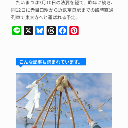
たいまつは3月10日の法要を経て、昨年に続き、
同12日に赤目口駅から近鉄奈良駅までの臨時直通
列車で東大寺へと運ばれる予定。
Li
X
Bl
T
F
Pi
n
u
hr
a
n
e
e
e
c
te
s
a
e
re
こんな記事も読まれています。
k
d
b
st
y
s
o
o
k