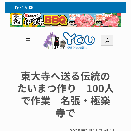
Facebook
Instagram
X
YouTube
検
索
東大寺へ送る伝統の
たいまつ作り 100人
で作業 名張・極楽
寺で
2025年2月11日
11