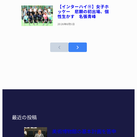
【インターハイ⑪】女子ホ
ッケー 悲願の初出場、個
性生かす 名張青峰
2026年8月5日
最近の投稿
美術博物館の基本計画を答申