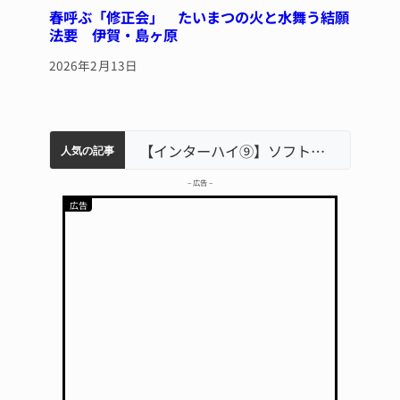
春呼ぶ「修正会」 たいまつの火と水舞う結願
法要 伊賀・島ヶ原
2026年2月13日
軽乗用車が田んぼに転落 運転の70歳女性死亡 伊賀市で
中学校の陶壁モニュメント 地元建設会社がボランティアで清掃 伊賀
【インターハイ⑨】ソフトテニス ミス減らし上位狙う 近大高専
名張市立病院のDMAT、熊本地震の被災地へ 能登以来3回目の派遣
リレーで東海中学総体へ 伊賀・名張
人気の記事
– 広告 –