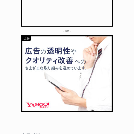
– 広告 –