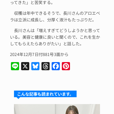
ってきた」と苦笑する。
収穫は年中できるそうで、長川さんのアロエベ
ラは立派に成長し、分厚く液汁もたっぷりだ。
長川さんは「増えすぎてどうしようかと思って
いる。美容と健康に良いと聞くので、これを生か
してもらえたらありがたい」と話した。
2024年12月7日付881号3面から
Li
X
Bl
T
F
Pi
n
u
hr
a
n
e
e
e
c
te
s
a
e
re
こんな記事も読まれています。
k
d
b
st
y
s
o