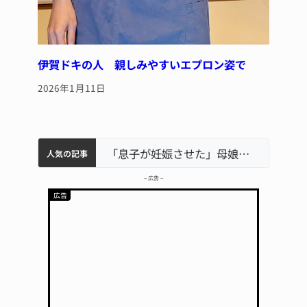
伊賀ドキの人 親しみやすいエプロン姿で
2026年1月11日
中学校の陶壁モニュメント 地元建設会社がボランティアで清掃 伊賀
名張市水道料金47％値上げへ 答申案、審議会で大筋まとまる
名張市立病院のDMAT、熊本地震の被災地へ 能登以来3回目の派遣
「息子が妊娠させた」母娘だまされ400万円詐欺被害 名張
人気の記事
– 広告 –