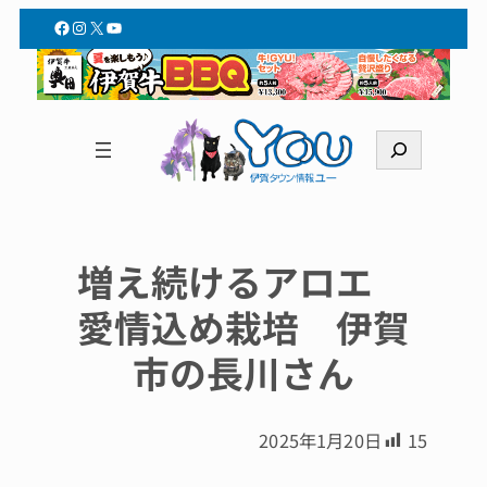
Facebook
Instagram
X
YouTube
検
索
増え続けるアロエ
愛情込め栽培 伊賀
市の長川さん
2025年1月20日
15