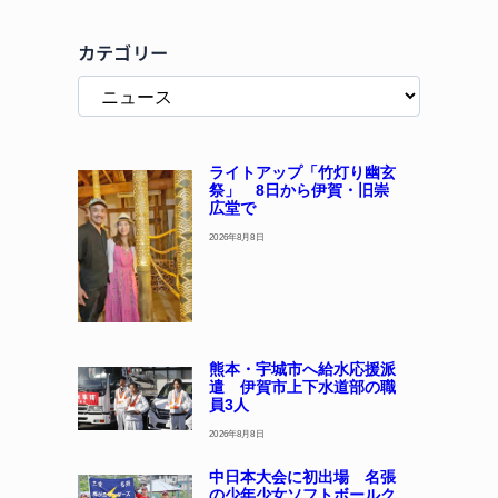
カテゴリー
ライトアップ「竹灯り幽玄
祭」 8日から伊賀・旧崇
広堂で
2026年8月8日
熊本・宇城市へ給水応援派
遣 伊賀市上下水道部の職
員3人
2026年8月8日
中日本大会に初出場 名張
の少年少女ソフトボールク