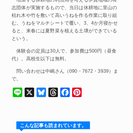
志団体が実施するもので、当日は休耕地に里山の
枯れ木や竹を敷いて高いうねを作る作業に取り組
む。うねをマルチシートで覆い、3、4か月寝かせ
ると、来春には夏野菜を植える土壌ができている
という。
体験会の定員は30人で、参加費は500円（昼食
代）。高校生以下は無料。
問い合わせは中嶋さん（090・7672・3939）ま
で。
Li
X
Bl
T
F
Pi
n
u
hr
a
nt
e
e
e
c
er
s
a
e
e
こんな記事も読まれています。
k
d
b
st