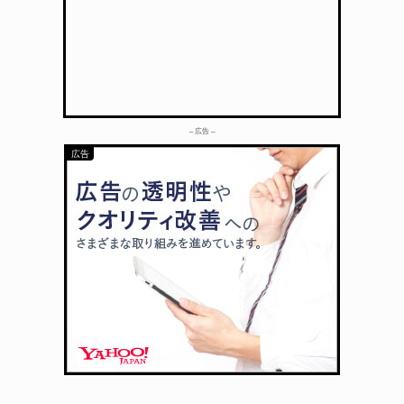
– 広告 –