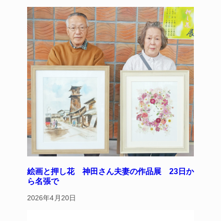
y
s
o
o
k
絵画と押し花 神田さん夫妻の作品展 23日か
ら名張で
2026年4月20日