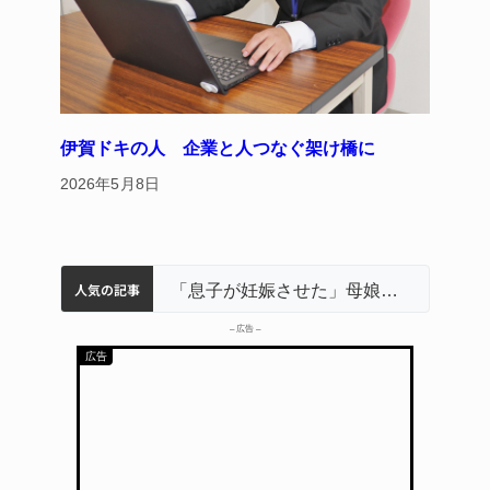
伊賀ドキの人 企業と人つなぐ架け橋に
2026年5月8日
人気の記事
名張市立病院のDMAT、熊本地震の被災地へ 能登以来3回目の派遣
中学校の陶壁モニュメント 地元建設会社がボランティアで清掃 伊賀
「息子が妊娠させた」母娘だまされ400万円詐欺被害 名張
器物損壊容疑で83歳女逮捕 伊賀署
名張市水道料金47％値上げへ 答申案、審議会で大筋まとまる
– 広告 –