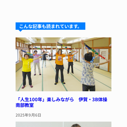
n
u
hr
a
n
e
e
e
c
te
s
a
e
re
こんな記事も読まれています。
k
d
b
st
y
s
o
o
k
「人生100年」楽しみながら 伊賀・3B体操
南部教室
2025年9月6日