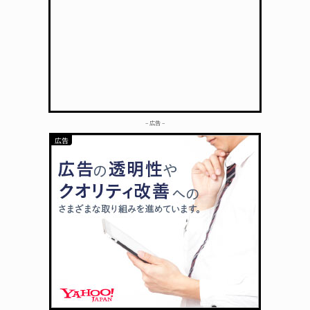
– 広告 –