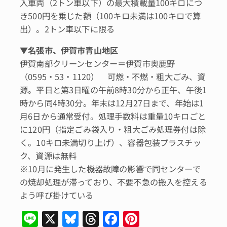
入車両（2トン車以下）の最大積載量100キロにつ
き500円を乗じた額（100キロ未満は100キロで算
出）。2トン車以下に限る
▼
名張市、伊賀市青山地区
伊賀南部クリーンセンター＝伊賀市奥鹿野
（0595・53・1120） 可燃・不燃・粗大ごみ、資
源。平日と第3日曜の午前8時30分から正午、午後1
時から同4時30分。年末は12月27日まで、年始は1
月6日から通常受付。処理手数料は重量10キロごと
に120円（指定ごみ袋入り・粗大ごみ処理券付は除
く。10キロ未満切り上げ）、容器包装プラスチッ
ク、資源は無料
※10月に発生した機器故障の影響で同センターで
の焼却処理が滞っており、不要不急の搬入を控える
よう呼び掛けている
Li
X
Bl
T
F
Pi