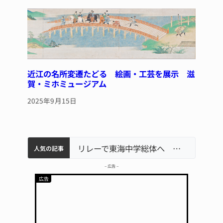
近江の名所変遷たどる 絵画・工芸を展示 滋
賀・ミホミュージアム
2025年9月15日
中学校の陶壁モニュメント 地元建設会社がボランティアで清掃 伊賀
【インターハイ⑨】ソフトテニス ミス減らし上位狙う 近大高専
名張市立病院のDMAT、熊本地震の被災地へ 能登以来3回目の派遣
リレーで東海中学総体へ 伊賀・名張
人気の記事
– 広告 –