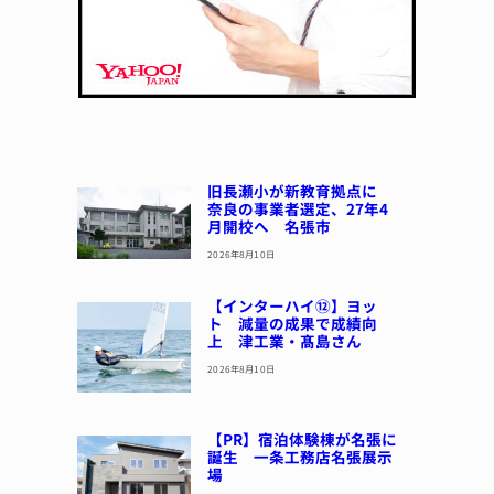
旧長瀬小が新教育拠点に
奈良の事業者選定、27年4
月開校へ 名張市
2026年8月10日
【インターハイ⑫】ヨッ
ト 減量の成果で成績向
上 津工業・髙島さん
2026年8月10日
【PR】宿泊体験棟が名張に
誕生 一条工務店名張展示
場