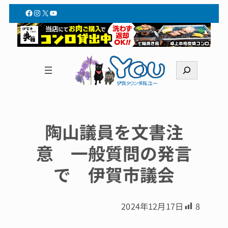
Facebook
Instagram
X
YouTube
検
索
陶山議員を文書注
意 一般質問の発言
で 伊賀市議会
2024年12月17日
8