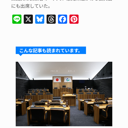
にも出席していた。
Li
X
Bl
T
F
Pi
n
u
hr
a
n
e
e
e
c
te
s
a
e
re
こんな記事も読まれています。
k
d
b
st
y
s
o
o
k