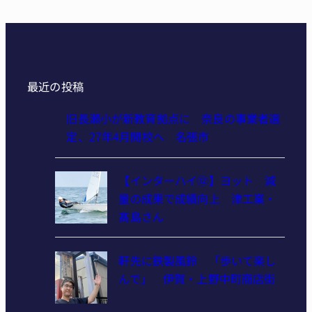
最近の投稿
旧長瀬小が新教育拠点に 奈良の事業者選
定、27年4月開校へ 名張市
【インターハイ⑫】ヨット 減
量の成果で成績向上 津工業・
髙島さん
軒先に鉄製風鈴 「歩いて楽し
んで」 伊賀・上野中町商店街