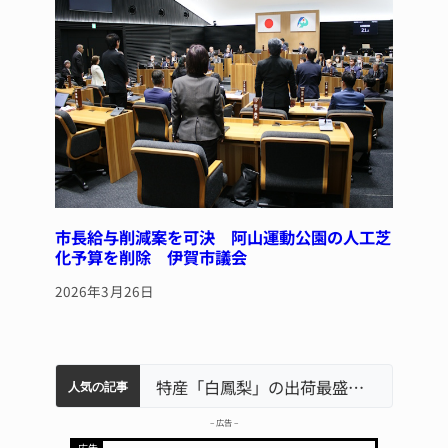
市長給与削減案を可決 阿山運動公園の人工芝
化予算を削除 伊賀市議会
2026年3月26日
名張市水道料金47％値上げへ 答申案、審議会で大筋まとまる
名張市立病院のDMAT、熊本地震の被災地へ 能登以来3回目の派遣
特産「白鳳梨」の出荷最盛期 直売所にぎわう 伊賀
人気の記事
– 広告 –