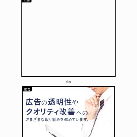
– 広告 –