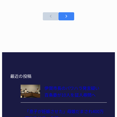
最近の投稿
伊賀市長のパワハラ発言疑い
百条委が10人を証人尋問へ
「息子が妊娠させた」母娘だまされ400万