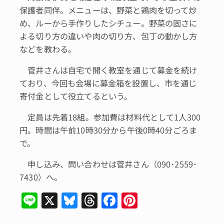
保護者同伴。メニューは、野菜と鶏肉を切って炒
め、ルーから手作りしたシチュー。野菜の固さに
よる切り方の違いや肉の切り方、包丁の動かし方
などを教わる。
菅井さんは自宅で開く教室を通じて募金を続け
ており、今回も会場に募金箱を設置し、市を通じ
寄付金として役立てるという。
定員は先着18組。参加費は材料代として1人300
円。時間は午前10時30分から午後0時40分ごろま
で。
申し込み、問い合わせは菅井さん（090･2559･
7430）へ。
Li
X
Bl
T
F
Pi
n
u
hr
a
n