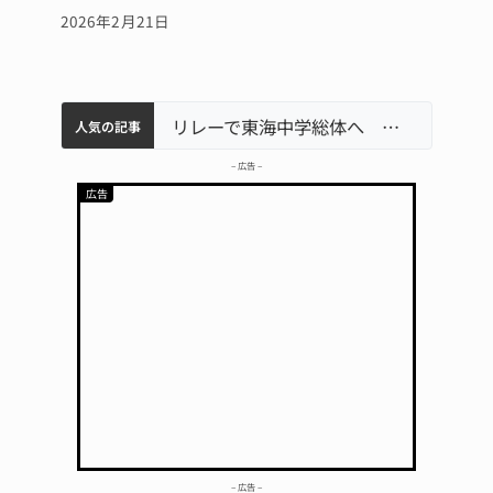
2026年2月21日
中学校の陶壁モニュメント 地元建設会社がボランティアで清掃 伊賀
【インターハイ⑨】ソフトテニス ミス減らし上位狙う 近大高専
名張市立病院のDMAT、熊本地震の被災地へ 能登以来3回目の派遣
リレーで東海中学総体へ 伊賀・名張
人気の記事
– 広告 –
– 広告 –