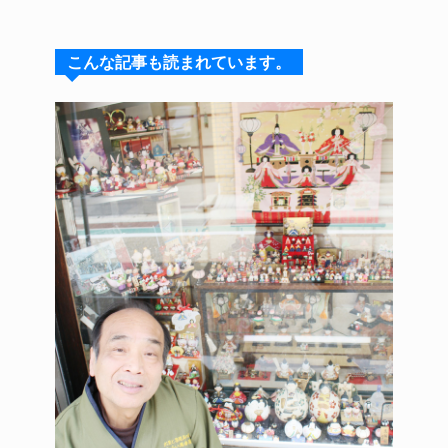
e
e
e
c
te
s
a
e
re
こんな記事も読まれています。
k
d
b
st
y
s
o
o
k