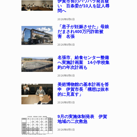
伊賀市長のパワハラ発言疑
い 百条委が10人を証人尋
問へ
2026年8月6日
「息子が妊娠させた」母娘
だまされ400万円詐欺被
害 名張
2026年8月6日
名張市、給食センター整備
へ実施計画案 14小学校集
約の年次計画も
2026年8月6日
美術博物館の基本計画を答
申 伊賀市長「構想は抜本
的に見直す」
2026年8月5日
9月の実施体制発表 伊賀
地域の二次救急
2026年8月5日